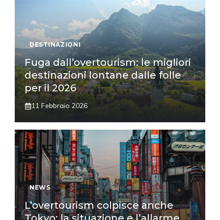
DESTINAZIONI
Fuga dall’overtourism: le migliori
destinazioni lontane dalle folle
per il 2026
11 Febbraio 2026
NEWS
L’overtourism colpisce anche
Tokyo: la situazione e l’allarme