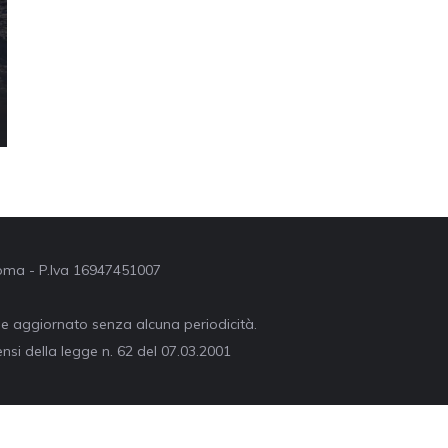
 Roma - P.Iva 16947451007
ne aggiornato senza alcuna periodicità.
nsi della legge n. 62 del 07.03.2001