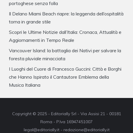
portoghese senza folla
Il Delano Miami Beach riapre: la leggenda dell’ospitalità
torna in grande stile
Scopri le Ultime Notizie dall’Italia: Cronaca, Attualità e
Aggiornamenti in Tempo Reale
Vancouver Island: la battaglia dei Nativi per salvare la
foresta pluviale minacciata
I Luoghi del Cuore di Francesco Guccini: Città e Borghi
che Hanno Ispirato il Cantautore Emblema della
Musica Italiana
Copyright © 2025 - Editorially Srl - Via Assisi 21 - 00181
Roma - P.Iva 16947451007
legal@editorially.it - redazione@editorially.it