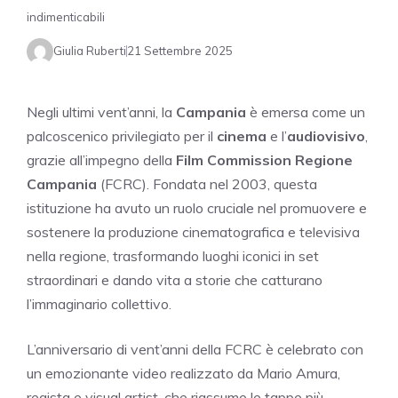
indimenticabili
Giulia Ruberti
21 Settembre 2025
Negli ultimi vent’anni, la
Campania
è emersa come un
palcoscenico privilegiato per il
cinema
e l’
audiovisivo
,
grazie all’impegno della
Film Commission Regione
Campania
(FCRC). Fondata nel 2003, questa
istituzione ha avuto un ruolo cruciale nel promuovere e
sostenere la produzione cinematografica e televisiva
nella regione, trasformando luoghi iconici in set
straordinari e dando vita a storie che catturano
l’immaginario collettivo.
L’anniversario di vent’anni della FCRC è celebrato con
un emozionante video realizzato da Mario Amura,
regista e visual artist, che riassume le tappe più