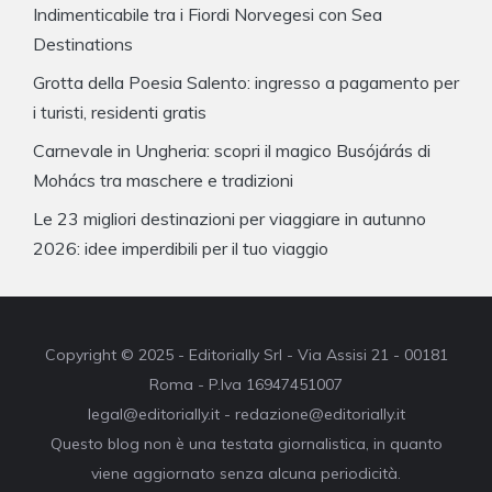
Indimenticabile tra i Fiordi Norvegesi con Sea
Destinations
Grotta della Poesia Salento: ingresso a pagamento per
i turisti, residenti gratis
Carnevale in Ungheria: scopri il magico Busójárás di
Mohács tra maschere e tradizioni
Le 23 migliori destinazioni per viaggiare in autunno
2026: idee imperdibili per il tuo viaggio
Copyright © 2025 - Editorially Srl - Via Assisi 21 - 00181
Roma - P.Iva 16947451007
legal@editorially.it - redazione@editorially.it
Questo blog non è una testata giornalistica, in quanto
viene aggiornato senza alcuna periodicità.