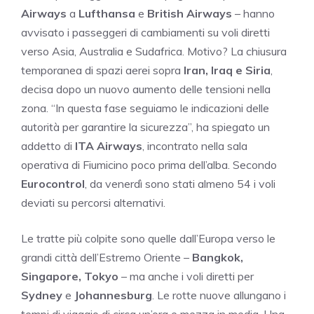
Airways
a
Lufthansa
e
British Airways
– hanno
avvisato i passeggeri di cambiamenti su voli diretti
verso Asia, Australia e Sudafrica. Motivo? La chiusura
temporanea di spazi aerei sopra
Iran, Iraq e Siria
,
decisa dopo un nuovo aumento delle tensioni nella
zona. “In questa fase seguiamo le indicazioni delle
autorità per garantire la sicurezza”, ha spiegato un
addetto di
ITA Airways
, incontrato nella sala
operativa di Fiumicino poco prima dell’alba. Secondo
Eurocontrol
, da venerdì sono stati almeno 54 i voli
deviati su percorsi alternativi.
Le tratte più colpite sono quelle dall’Europa verso le
grandi città dell’Estremo Oriente –
Bangkok,
Singapore, Tokyo
– ma anche i voli diretti per
Sydney
e
Johannesburg
. Le rotte nuove allungano i
tempi di viaggio di circa un’ora e mezza in media. Una