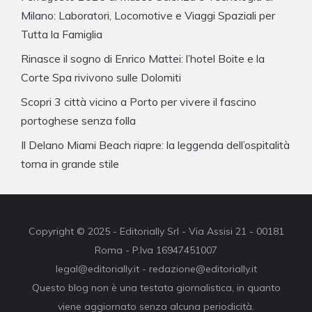
Milano: Laboratori, Locomotive e Viaggi Spaziali per
Tutta la Famiglia
Rinasce il sogno di Enrico Mattei: l’hotel Boite e la
Corte Spa rivivono sulle Dolomiti
Scopri 3 città vicino a Porto per vivere il fascino
portoghese senza folla
Il Delano Miami Beach riapre: la leggenda dell’ospitalità
torna in grande stile
Copyright © 2025 - Editorially Srl - Via Assisi 21 - 00181
Roma - P.Iva 16947451007
legal@editorially.it - redazione@editorially.it
Questo blog non è una testata giornalistica, in quanto
viene aggiornato senza alcuna periodicità.