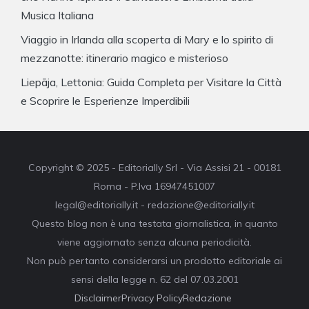
Musica Italiana
Viaggio in Irlanda alla scoperta di Mary e lo spirito di
mezzanotte: itinerario magico e misterioso
Liepāja, Lettonia: Guida Completa per Visitare la Città
e Scoprire le Esperienze Imperdibili
Copyright © 2025 - Editorially Srl - Via Assisi 21 - 00181
Roma - P.Iva 16947451007
legal@editorially.it - redazione@editorially.it
Questo blog non è una testata giornalistica, in quanto
viene aggiornato senza alcuna periodicità.
Non può pertanto considerarsi un prodotto editoriale ai
sensi della legge n. 62 del 07.03.2001
Disclaimer
Privacy Policy
Redazione