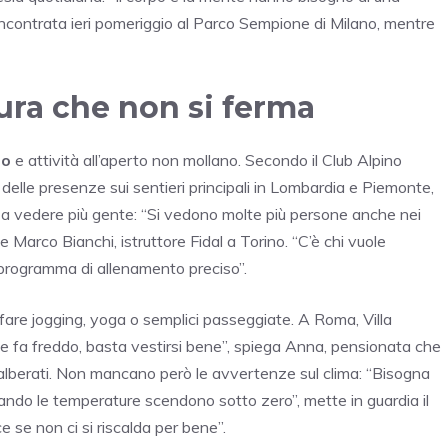
incontrata ieri pomeriggio al Parco Sempione di Milano, mentre
tura che non si ferma
mo
e attività all’aperto non mollano. Secondo il Club Alpino
delle presenze sui sentieri principali in Lombardia e Piemonte,
 a vedere più gente: “Si vedono molte più persone anche nei
ce Marco Bianchi, istruttore Fidal a Torino. “C’è chi vuole
programma di allenamento preciso”.
r fare jogging, yoga o semplici passeggiate. A Roma, Villa
 fa freddo, basta vestirsi bene”, spiega Anna, pensionata che
i alberati. Non mancano però le avvertenze sul clima: “Bisogna
uando le temperature scendono sotto zero”, mette in guardia il
ce se non ci si riscalda per bene”.