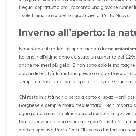
tregua, soprattutto ora”, racconta una giovane runner 
il sole tramontava dietro i grattacieli di Porta Nuova.
Inverno all’aperto: la na
Nonostante il freddo, gli appassionati di
escursionis
Italiano, nell’ultimo anno c’è stato un aumento del 12% 
anche nei mesi più gelidi. E non sono solo le montagne
parchi delle città, la mattina presto o dopo il lavoro”, di
semplicemente staccare la spina, chi invece segue un 
Chi resta in città non è certo a corto di spazi verdi pe
Borghese è sempre molto frequentata: “Non importa se
ogni giorno cammina almeno tre chilometri lungo i vial
fare attenzione a non esagerare con l’attività fisica q
medico sportivo Paolo Gatti. “Il rischio di infortuni cres