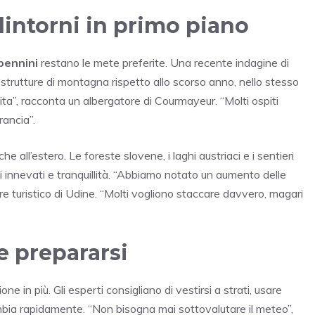
dintorni in primo piano
pennini
restano le mete preferite. Una recente indagine di
strutture di montagna rispetto allo scorso anno, nello stesso
lita”, racconta un albergatore di Courmayeur. “Molti ospiti
ancia”.
e all’estero. Le foreste slovene, i laghi austriaci e i sentieri
gi innevati e tranquillità. “Abbiamo notato un aumento delle
e turistico di Udine. “Molti vogliono staccare davvero, magari
e prepararsi
ne in più. Gli esperti consigliano di vestirsi a strati, usare
mbia rapidamente. “Non bisogna mai sottovalutare il meteo”,