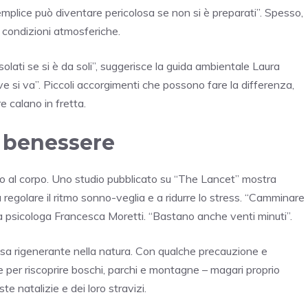
plice può diventare pericolosa se non si è preparati”. Spesso,
 condizioni atmosferiche.
olati se si è da soli”, suggerisce la guida ambientale Laura
ve si va”. Piccoli accorgimenti che possono fare la differenza,
e calano in fretta.
l benessere
olo al corpo. Uno studio pubblicato su “The Lancet” mostra
 a regolare il ritmo sonno-veglia e a ridurre lo stress. “Camminare
ga la psicologa Francesca Moretti. “Bastano anche venti minuti”.
sa rigenerante nella natura. Con qualche precauzione e
ne per riscoprire boschi, parchi e montagne – magari proprio
ste natalizie e dei loro stravizi.