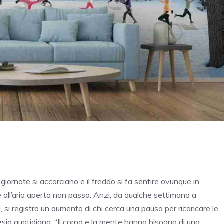
e giornate si accorciano e il freddo si fa sentire ovunque in
tare all’aria aperta non passa. Anzi, da qualche settimana a
, si registra un aumento di chi cerca una pausa per ricaricare le
esia quotidiana. “Il corpo e la mente hanno bisogno di una