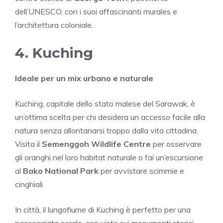
dell’UNESCO, con i suoi affascinanti murales e
l’architettura coloniale.
4. Kuching
Ideale per un mix urbano e naturale
Kuching, capitale dello stato malese del Sarawak, è
un’ottima scelta per chi desidera un accesso facile alla
natura senza allontanarsi troppo dalla vita cittadina.
Visita il
Semenggoh Wildlife Centre
per osservare
gli oranghi nel loro habitat naturale o fai un’escursione
al
Bako National Park
per avvistare scimmie e
cinghiali.
In città, il lungofiume di Kuching è perfetto per una
passeggiata serale, con viste sui monumenti storici