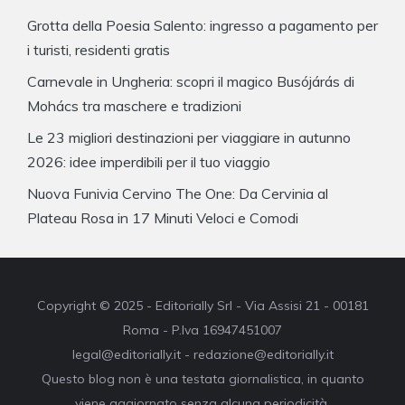
Grotta della Poesia Salento: ingresso a pagamento per
i turisti, residenti gratis
Carnevale in Ungheria: scopri il magico Busójárás di
Mohács tra maschere e tradizioni
Le 23 migliori destinazioni per viaggiare in autunno
2026: idee imperdibili per il tuo viaggio
Nuova Funivia Cervino The One: Da Cervinia al
Plateau Rosa in 17 Minuti Veloci e Comodi
Copyright © 2025 - Editorially Srl - Via Assisi 21 - 00181
Roma - P.Iva 16947451007
legal@editorially.it - redazione@editorially.it
Questo blog non è una testata giornalistica, in quanto
viene aggiornato senza alcuna periodicità.