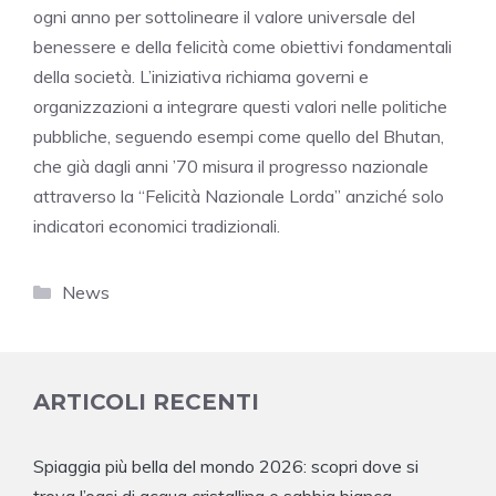
ogni anno per sottolineare il valore universale del
benessere e della felicità come obiettivi fondamentali
della società. L’iniziativa richiama governi e
organizzazioni a integrare questi valori nelle politiche
pubbliche, seguendo esempi come quello del Bhutan,
che già dagli anni ’70 misura il progresso nazionale
attraverso la “Felicità Nazionale Lorda” anziché solo
indicatori economici tradizionali.
Categorie
News
ARTICOLI RECENTI
Spiaggia più bella del mondo 2026: scopri dove si
trova l’oasi di acqua cristallina e sabbia bianca