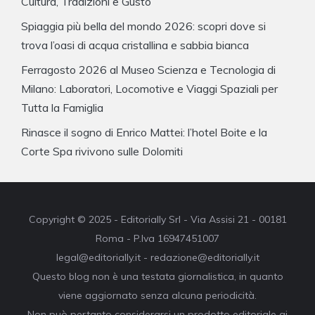
Cultura, Tradizioni e Gusto
Spiaggia più bella del mondo 2026: scopri dove si
trova l’oasi di acqua cristallina e sabbia bianca
Ferragosto 2026 al Museo Scienza e Tecnologia di
Milano: Laboratori, Locomotive e Viaggi Spaziali per
Tutta la Famiglia
Rinasce il sogno di Enrico Mattei: l’hotel Boite e la
Corte Spa rivivono sulle Dolomiti
Copyright © 2025 - Editorially Srl - Via Assisi 21 - 00181
Roma - P.Iva 16947451007
legal@editorially.it - redazione@editorially.it
Questo blog non è una testata giornalistica, in quanto
viene aggiornato senza alcuna periodicità.
Non può pertanto considerarsi un prodotto editoriale ai