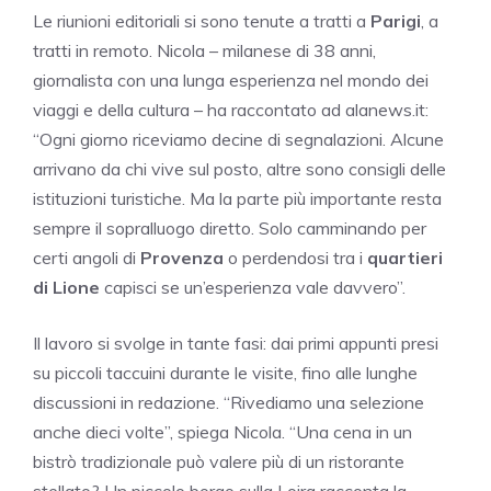
Le riunioni editoriali si sono tenute a tratti a
Parigi
, a
tratti in remoto. Nicola – milanese di 38 anni,
giornalista con una lunga esperienza nel mondo dei
viaggi e della cultura – ha raccontato ad alanews.it:
“Ogni giorno riceviamo decine di segnalazioni. Alcune
arrivano da chi vive sul posto, altre sono consigli delle
istituzioni turistiche. Ma la parte più importante resta
sempre il sopralluogo diretto. Solo camminando per
certi angoli di
Provenza
o perdendosi tra i
quartieri
di Lione
capisci se un’esperienza vale davvero”.
Il lavoro si svolge in tante fasi: dai primi appunti presi
su piccoli taccuini durante le visite, fino alle lunghe
discussioni in redazione. “Rivediamo una selezione
anche dieci volte”, spiega Nicola. “Una cena in un
bistrò tradizionale può valere più di un ristorante
stellato? Un piccolo borgo sulla Loira racconta la