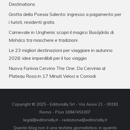
Destinations
Grotta della Poesia Salento: ingresso a pagamento per
i turisti, residenti gratis
Carnevale in Ungheria: scopri il magico Busójárás di
Mohács tra maschere e tradizioni
Le 23 migliori destinazioni per viaggiare in autunno
2026: idee imperdibili per il tuo viaggio
Nuova Funivia Cervino The One: Da Cervinia al
Plateau Rosa in 17 Minuti Veloci e Comodi
Copyright © 2025 - Editorially Srl - Via Assisi 21 - 00181
Roma - P.Iva 16947451007
legal@editorially.it - redazione@editorially.it
Questo blog non è una testata giornalistica, in quanto