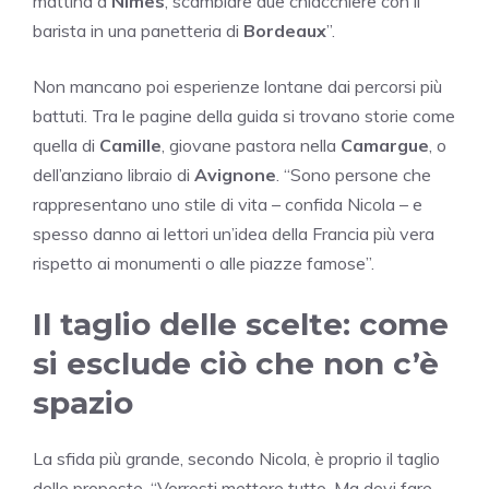
mattina a
Nîmes
, scambiare due chiacchiere con il
barista in una panetteria di
Bordeaux
”.
Non mancano poi esperienze lontane dai percorsi più
battuti. Tra le pagine della guida si trovano storie come
quella di
Camille
, giovane pastora nella
Camargue
, o
dell’anziano libraio di
Avignone
. “Sono persone che
rappresentano uno stile di vita – confida Nicola – e
spesso danno ai lettori un’idea della Francia più vera
rispetto ai monumenti o alle piazze famose”.
Il taglio delle scelte: come
si esclude ciò che non c’è
spazio
La sfida più grande, secondo Nicola, è proprio il taglio
delle proposte. “Vorresti mettere tutto. Ma devi fare