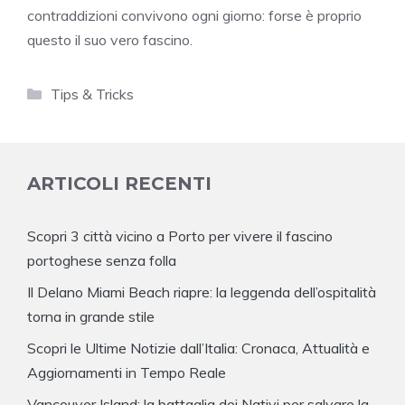
contraddizioni convivono ogni giorno: forse è proprio
questo il suo vero fascino.
Categorie
Tips & Tricks
ARTICOLI RECENTI
Scopri 3 città vicino a Porto per vivere il fascino
portoghese senza folla
Il Delano Miami Beach riapre: la leggenda dell’ospitalità
torna in grande stile
Scopri le Ultime Notizie dall’Italia: Cronaca, Attualità e
Aggiornamenti in Tempo Reale
Vancouver Island: la battaglia dei Nativi per salvare la