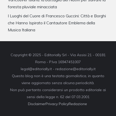
foresta pluviale minacciata
I Luoghi del Cuore di Francesco Guccini: Città e Borghi
che Hanno Ispirato il Cantautore Emblema della
Musica Italiana
Copyright © 2025 - Editorially Srl - Via Assisi 21 - 00181
Roma - P.Iva 16947451007
legal@editorially.it - redazione@editorially.it
Questo blog non è una testata giornalistica, in quanto
viene aggiornato senza alcuna periodicità.
Non può pertanto considerarsi un prodotto editoriale ai
sensi della legge n. 62 del 07.03.2001
Disclaimer
Privacy Policy
Redazione