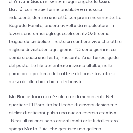
di
Antoni Gaudí
si sente in ogni angolo: la
Casa
Batlló
, con le sue forme ondulate e i mosaici
iridescenti, domina una città sempre in movimento. La
Sagrada Familia, ancora avvolta da impalcature – i
lavori sono ormai agli sgoccioli con il 2026 come
traguardo simbolico – resta un cantiere vivo che attira
migliaia di visitatori ogni giorno. “Ci sono giorni in cui
sembra quasi una festa,” racconta Ana Torres, guida
del posto. Le file per entrare iniziano all’alba; nelle
prime ore il profumo del caffè e del pane tostato si
mescola alle chiacchiere dei baristi.
Ma
Barcellona
non è solo grandi monumenti. Nel
quartiere El Born, tra botteghe di giovani designer e
atelier di artigiani, pulsa una nuova energia creativa.
“Negli ultimi anni sono arrivati molti artisti dall’estero,”
spiega Marta Ruiz, che gestisce una galleria