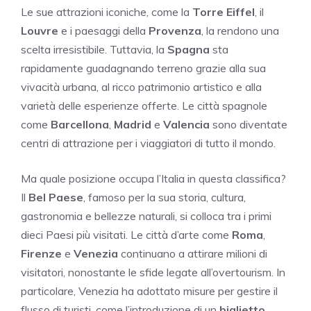
Le sue attrazioni iconiche, come la
Torre Eiffel
, il
Louvre
e i paesaggi della
Provenza
, la rendono una
scelta irresistibile. Tuttavia, la
Spagna
sta
rapidamente guadagnando terreno grazie alla sua
vivacità urbana, al ricco patrimonio artistico e alla
varietà delle esperienze offerte. Le città spagnole
come
Barcellona
,
Madrid
e
Valencia
sono diventate
centri di attrazione per i viaggiatori di tutto il mondo.
Ma quale posizione occupa l’Italia in questa classifica?
Il
Bel Paese
, famoso per la sua storia, cultura,
gastronomia e bellezze naturali, si colloca tra i primi
dieci Paesi più visitati. Le città d’arte come
Roma
,
Firenze
e
Venezia
continuano a attirare milioni di
visitatori, nonostante le sfide legate all’overtourism. In
particolare, Venezia ha adottato misure per gestire il
flusso di turisti, come l’introduzione di un
biglietto