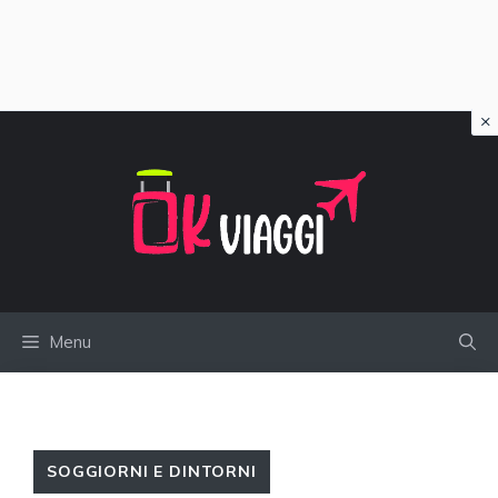
×
Vai
al
contenuto
Menu
SOGGIORNI E DINTORNI