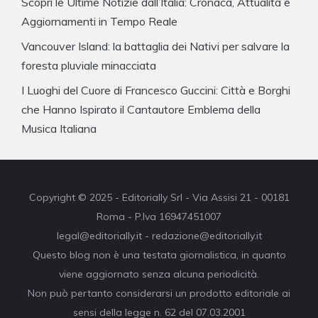
Scopri le Ultime Notizie dall’Italia: Cronaca, Attualità e
Aggiornamenti in Tempo Reale
Vancouver Island: la battaglia dei Nativi per salvare la
foresta pluviale minacciata
I Luoghi del Cuore di Francesco Guccini: Città e Borghi
che Hanno Ispirato il Cantautore Emblema della
Musica Italiana
Copyright © 2025 - Editorially Srl - Via Assisi 21 - 00181
Roma - P.Iva 16947451007
legal@editorially.it - redazione@editorially.it
Questo blog non è una testata giornalistica, in quanto
viene aggiornato senza alcuna periodicità.
Non può pertanto considerarsi un prodotto editoriale ai
sensi della legge n. 62 del 07.03.2001