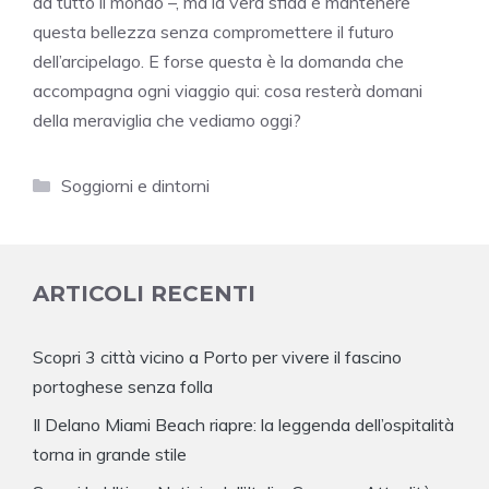
da tutto il mondo –, ma la vera sfida è mantenere
questa bellezza senza compromettere il futuro
dell’arcipelago. E forse questa è la domanda che
accompagna ogni viaggio qui: cosa resterà domani
della meraviglia che vediamo oggi?
Categorie
Soggiorni e dintorni
ARTICOLI RECENTI
Scopri 3 città vicino a Porto per vivere il fascino
portoghese senza folla
Il Delano Miami Beach riapre: la leggenda dell’ospitalità
torna in grande stile