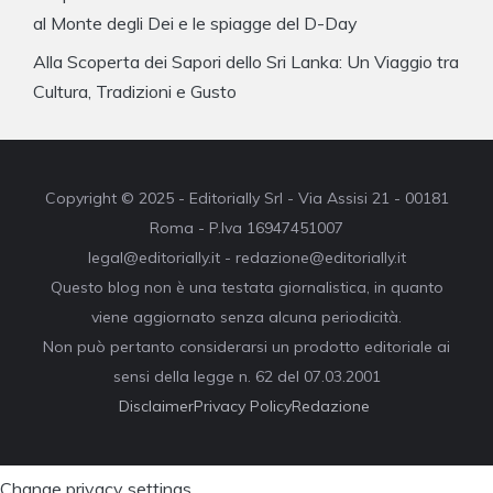
al Monte degli Dei e le spiagge del D-Day
Alla Scoperta dei Sapori dello Sri Lanka: Un Viaggio tra
Cultura, Tradizioni e Gusto
Copyright © 2025 - Editorially Srl - Via Assisi 21 - 00181
Roma - P.Iva 16947451007
legal@editorially.it - redazione@editorially.it
Questo blog non è una testata giornalistica, in quanto
viene aggiornato senza alcuna periodicità.
Non può pertanto considerarsi un prodotto editoriale ai
sensi della legge n. 62 del 07.03.2001
Disclaimer
Privacy Policy
Redazione
Change privacy settings