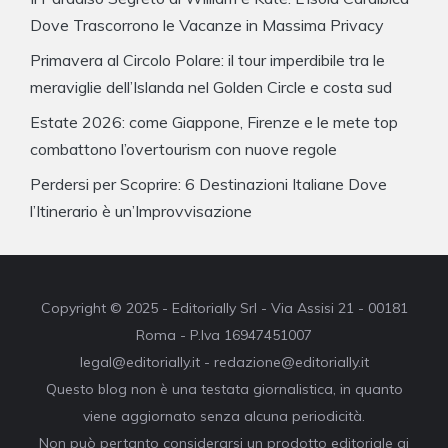
Dove Trascorrono le Vacanze in Massima Privacy
Primavera al Circolo Polare: il tour imperdibile tra le
meraviglie dell’Islanda nel Golden Circle e costa sud
Estate 2026: come Giappone, Firenze e le mete top
combattono l’overtourism con nuove regole
Perdersi per Scoprire: 6 Destinazioni Italiane Dove
l’Itinerario è un’Improvvisazione
Copyright © 2025 - Editorially Srl - Via Assisi 21 - 00181
Roma - P.Iva 16947451007
legal@editorially.it - redazione@editorially.it
Questo blog non è una testata giornalistica, in quanto
viene aggiornato senza alcuna periodicità.
Non può pertanto considerarsi un prodotto editoriale ai