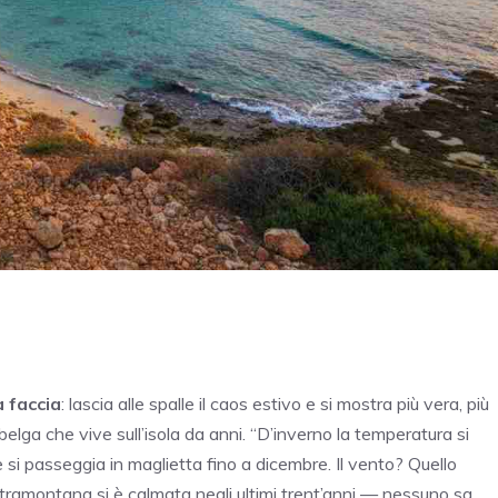
 faccia
: lascia alle spalle il caos estivo e si mostra più vera, più
 belga che vive sull’isola da anni. “D’inverno la temperatura si
 e si passeggia in maglietta fino a dicembre. Il vento? Quello
 la tramontana si è calmata negli ultimi trent’anni — nessuno sa