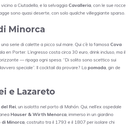
, vicino a Ciutadella, e la selvaggia
Cavalleria
, con le sue rocce
iagge sono quasi deserte, con solo qualche villeggiante sparso.
 di Minorca
, una serie di calette a picco sul mare. Qui c’è la famosa
Cova
la en Porter. L’ingresso costa circa 30 euro, drink incluso, ma il
izzonte — ripaga ogni spesa. “Di solito sono scettico sui
avvero speciale”. Il cocktail da provare? La
pomada
, gin de
Rei e Lazareto
a del Rei
, un isolotto nel porto di Mahón. Qui, nell’ex ospedale
oranea
Hauser & Wirth Menorca
, immerso in un giardino
 di Minorca
, costruito tra il 1793 e il 1807 per isolare chi