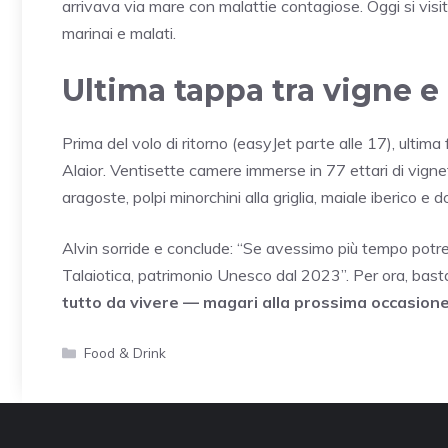
arrivava via mare con malattie contagiose. Oggi si vis
marinai e malati.
Ultima tappa tra vigne e 
Prima del volo di ritorno (easyJet parte alle 17), ultim
Alaior. Ventisette camere immerse in 77 ettari di vignet
aragoste, polpi minorchini alla griglia, maiale iberico e d
Alvin sorride e conclude: “Se avessimo più tempo potr
Talaiotica, patrimonio Unesco dal 2023”. Per ora, bast
tutto da vivere — magari alla prossima occasione
Categorie
Food & Drink