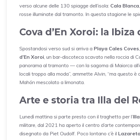
verso alcune delle 130 spiagge dell’isola:
Cala Blanca
rosse illuminate dal tramonto. In questa stagione le sp
Cova d’En Xoroi: la Ibiza
Spostandosi verso sud si arriva a
Playa Cales Coves
d’En Xoroi
, un bar-discoteca scavato nella roccia di Ca
panorama al tramonto — con la sagoma di Maiorca all’or
locali troppo alla moda”, ammette Alvin, “ma questo è d
Mahón mescolato a limonata.
Arte e storia tra Illa del 
Lunedì mattina si parte presto con il traghetto per l’
Ill
militare, dal 2021 ha aperto il centro d’arte contemp
disegnato da Piet Oudolf. Poco lontano c’è il
Lazareto