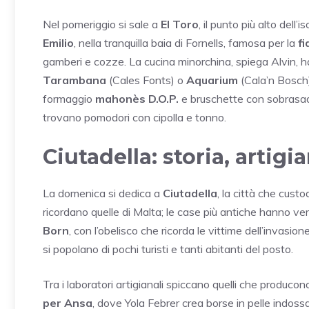
Nel pomeriggio si sale a
El Toro
, il punto più alto dell
Emilio
, nella tranquilla baia di Fornells, famosa per la
f
gamberi e cozze. La cucina minorchina, spiega Alvin, ha
Tarambana
(Cales Fonts) o
Aquarium
(Cala’n Bosch)
formaggio
mahonès D.O.P.
e bruschette con sobrasada
trovano pomodori con cipolla e tonno.
Ciutadella: storia, artig
La domenica si dedica a
Ciutadella
, la città che custo
ricordano quelle di Malta; le case più antiche hanno veran
Born
, con l’obelisco che ricorda le vittime dell’invasio
si popolano di pochi turisti e tanti abitanti del posto.
Tra i laboratori artigianali spiccano quelli che producon
per Ansa
, dove Yola Febrer crea borse in pelle indos