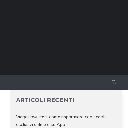
ARTICOLI RECENTI
Viaggi low cost: come risparmiare con sconti
esclusivi online e su App