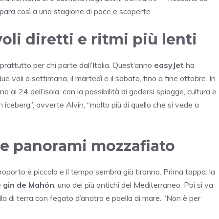
para così a una stagione di pace e scoperte.
li diretti e ritmi più lenti
rattutto per chi parte dall’Italia. Quest’anno
easyJet
ha
due voli a settimana, il martedì e il sabato, fino a fine ottobre. In
 ai 24 dell’isola, con la possibilità di godersi spiagge, cultura e
ceberg”, avverte Alvin, “molto più di quello che si vede a
a e panorami mozzafiato
eroporto è piccolo e il tempo sembra già tiranno. Prima tappa: la
e
gin de Mahón
, uno dei più antichi del Mediterraneo. Poi si va
lla di terra con fegato d’anatra e paella di mare. “Non è per