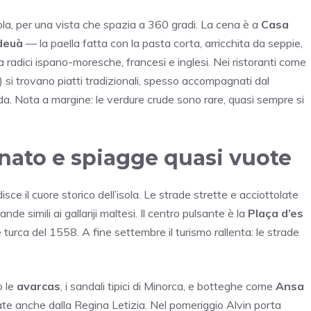
’isola, per una vista che spazia a 360 gradi. La cena è a
Casa
ideuà
— la paella fatta con la pasta corta, arricchita da seppie,
 radici ispano-moresche, francesi e inglesi. Nei ristoranti come
 si trovano piatti tradizionali, spesso accompagnati dal
. Nota a margine: le verdure crude sono rare, quasi sempre si
ianato e spiagge quasi vuote
disce il cuore storico dell’isola. Le strade strette e acciottolate
de simili ai gallariji maltesi. Il centro pulsante è la
Plaça d’es
ne turca del 1558. A fine settembre il turismo rallenta: le strade
o le
avarcas
, i sandali tipici di Minorca, e botteghe come
Ansa
sate anche dalla Regina Letizia. Nel pomeriggio Alvin porta