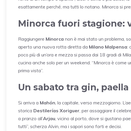
esattamente perché, ma tutti lo notano. Minorca si pre
Minorca fuori stagione: vo
Raggiungere
Minorca
non è mai stato un problema, sop
aperto una nuova rotta diretta da
Milano Malpensa
: 
poco più di un’ora e mezza si passa dai 18 gradi di Milano
cucina anche solo per un weekend. “Minorca è come un i
prima vista”.
Un sabato tra gin, paell
Si arriva a
Mahón
, la capitale, verso mezzogiorno. L’a
storica
Destilerías Xoriguer
, per assaggiare il celebr
a pranzo all’
Arjau
, vicino al porto, dove si gustano pae
tutti”, scherza Alvin, ma i sapori sono forti e decisi.