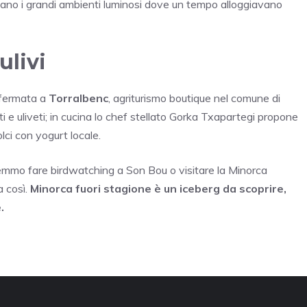
itano i grandi ambienti luminosi dove un tempo alloggiavano
ulivi
a fermata a
Torralbenc
, agriturismo boutique nel comune di
i e uliveti; in cucina lo chef stellato Gorka Txapartegi propone
olci con yogurt locale.
emmo fare birdwatching a Son Bou o visitare la Minorca
a così.
Minorca fuori stagione è un iceberg da scoprire,
.