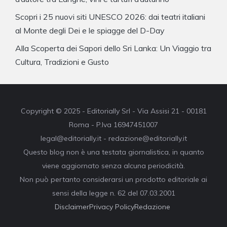
Scopri i 25 nuovi siti UNESCO 2026: dai teatri italiani
al Monte degli Dei e le spiagge del D-Day
Alla Scoperta dei Sapori dello Sri Lanka: Un Viaggio tra
Cultura, Tradizioni e Gusto
Copyright © 2025 - Editorially Srl - Via Assisi 21 - 00181
Roma - P.Iva 16947451007
legal@editorially.it - redazione@editorially.it
Questo blog non è una testata giornalistica, in quanto
viene aggiornato senza alcuna periodicità.
Non può pertanto considerarsi un prodotto editoriale ai
sensi della legge n. 62 del 07.03.2001
Disclaimer
Privacy Policy
Redazione