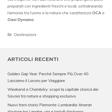
preparati con ingredienti freschi e locali, sottolineando
l’armonia tra l’uomo e la natura che caratterizza
OCA
e
Oasi Dynamo
.
Categorie
Destinazioni
ARTICOLI RECENTI
Golden Gap Year: Perché Sempre Più Over 40
Lasciamo il Lavoro per Viaggiare
Weekend a Chambéry: scopri la capitale storica dei
Savoia tra natura e shopping esclusivo
Nuovi treni storici Piemonte-Lombardia: itinerari
d’autore tra Langhe, vini e tartufi d’autunno