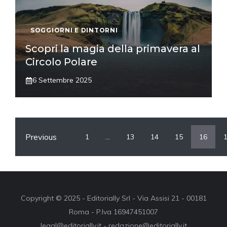
SOGGIORNI E DINTORNI
Scopri la magia della primavera al
Circolo Polare
6 Settembre 2025
Previous
1
…
13
14
15
16
Copyright © 2025 - Editorially Srl - Via Assisi 21 - 00181
Roma - P.Iva 16947451007
legal@editorially.it - redazione@editorially.it