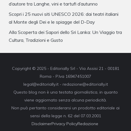
d’autore tra Langhe, vini e tartufi d’autunno
Scopri i 25 nuovi siti UNESCO 2026: dai teatri italiani
al Monte degli Dei e le spiagge del D-Day
Alla Scoperta dei Sapori dello Sri Lanka: Un Viaggio tra
Cultura, Tradizioni e Gusto
Copyright © 2025 - Editorially Srl - Via Assisi 21 - 00181
Roma - P.Iva 16947451007
legal@editorially.it - redazione@editorially.it
Questo blog non è una testata giornalistica, in quanto
viene aggiornato senza alcuna periodicità.
Non può pertanto considerarsi un prodotto editoriale ai
sensi della legge n. 62 del 07.03.2001
Disclaimer
Privacy Policy
Redazione