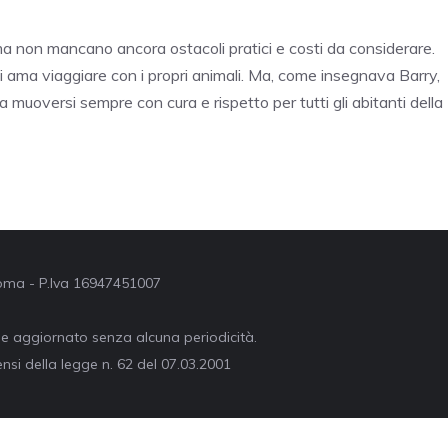
 ma non mancano ancora ostacoli pratici e costi da considerare.
hi ama viaggiare con i propri animali. Ma, come insegnava Barry,
muoversi sempre con cura e rispetto per tutti gli abitanti della
 Roma - P.Iva 16947451007
ne aggiornato senza alcuna periodicità.
nsi della legge n. 62 del 07.03.2001