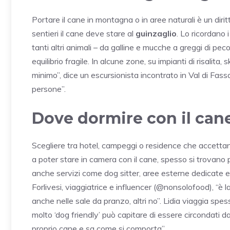
Portare il cane in montagna o in aree naturali è un dirit
sentieri il cane deve stare al
guinzaglio
. Lo ricordano 
tanti altri animali – da galline e mucche a greggi di pec
equilibrio fragile. In alcune zone, su impianti di risalita
minimo”, dice un escursionista incontrato in Val di Fass
persone”.
Dove dormire con il cane:
Scegliere tra hotel, campeggi o residence che accettano
a poter stare in camera con il cane, spesso si trovano pic
anche servizi come dog sitter, aree esterne dedicate e
Forlivesi, viaggiatrice e influencer (@nonsolofood), “è l
anche nelle sale da pranzo, altri no”. Lidia viaggia spes
molto ‘dog friendly’ può capitare di essere circondati 
proprio cane e sa come si comporta”.