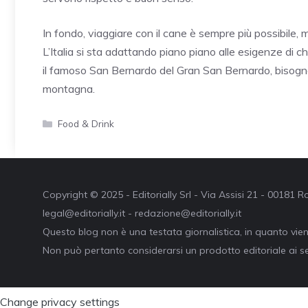
In fondo, viaggiare con il cane è sempre più possibile,
L’Italia si sta adattando piano piano alle esigenze di c
il famoso San Bernardo del Gran San Bernardo, bisogna 
montagna.
Categorie
Food & Drink
Copyright © 2025 - Editorially Srl - Via Assisi 21 - 00181
legal@editorially.it - redazione@editorially.it
Questo blog non è una testata giornalistica, in quanto vie
Non può pertanto considerarsi un prodotto editoriale ai se
Change privacy settings