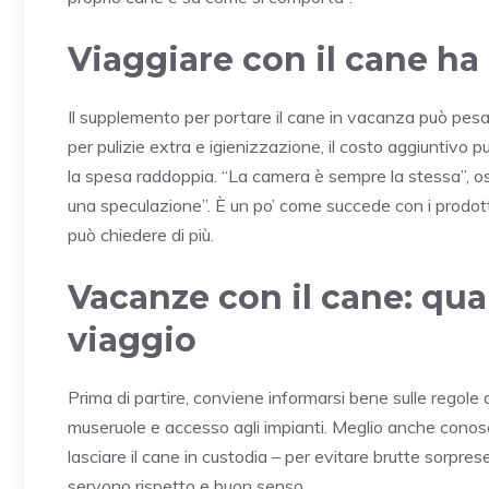
Viaggiare con il cane ha
Il supplemento per portare il cane in vacanza può pesa
per pulizie extra e igienizzazione, il costo aggiuntivo p
la spesa raddoppia. “La camera è sempre la stessa”, os
una speculazione”. È un po’ come succede con i prodotti 
può chiedere di più.
Vacanze con il cane: qual
viaggio
Prima di partire, conviene informarsi bene sulle regole d
museruole e accesso agli impianti. Meglio anche conoscere
lasciare il cane in custodia – per evitare brutte sorpres
servono rispetto e buon senso.