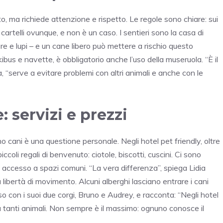
to, ma richiede attenzione e rispetto. Le regole sono chiare: sui
i cartelli ovunque, e non è un caso. I sentieri sono la casa di
ore e lupi – e un cane libero può mettere a rischio questo
, skibus e navette, è obbligatorio anche l’uso della museruola. “È il
a, “serve a evitare problemi con altri animali e anche con le
 servizi e prezzi
 cani è una questione personale. Negli hotel pet friendly, oltre
coli regali di benvenuto: ciotole, biscotti, cuscini. Ci sono
 accesso a spazi comuni. “La vera differenza”, spiega Lidia
a libertà di movimento. Alcuni alberghi lasciano entrare i cani
so con i suoi due corgi, Bruno e Audrey, e racconta: “Negli hotel
da tanti animali. Non sempre è il massimo: ognuno conosce il