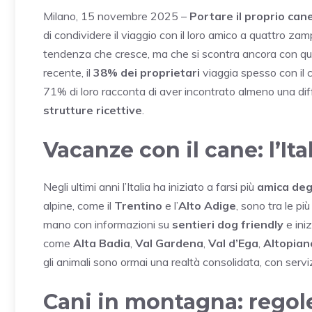
Milano, 15 novembre 2025 –
Portare il proprio can
di condividere il viaggio con il loro amico a quattro za
tendenza che cresce, ma che si scontra ancora con qua
recente, il
38% dei proprietari
viaggia spesso con il c
71% di loro racconta di aver incontrato almeno una diff
strutture ricettive
.
Vacanze con il cane: l’I
Negli ultimi anni l’Italia ha iniziato a farsi più
amica degl
alpine, come il
Trentino
e l’
Alto Adige
, sono tra le pi
mano con informazioni su
sentieri dog friendly
e iniz
come
Alta Badia
,
Val Gardena
,
Val d’Ega
,
Altopian
gli animali sono ormai una realtà consolidata, con servi
Cani in montagna: regole