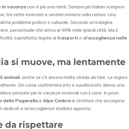
e in vacanza
non è più una rarità. Sempre più italiani scelgono
mpe, tra vette innevate e sentieri immersi nella natura. Una
lche problema pratico e culturale. Secondo un’indagine
ane, percentuale che arriva al 46% nelle grandi città. Ma il
icoltà, soprattutto legata ai
trasporti
e all’
accoglienza nelle
talia si muove, ma lentamente
i animali
, anche se c’è ancora molta strada da fare. Le regioni
ù attente. Siti come visittrentino.info e suedtirol.info danno una
iative pensate per le vacanze invernali con il cane. In posti
o della Paganella
e
Alpe Cimbra
le strutture che accolgono
zi dedicati e un’accoglienza studiata apposta.
 da rispettare