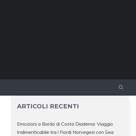
ARTICOLI RECENTI
Emozioni a Bordo di Costa Diadema: Viaggio
Indimenticabile tra i Fiordi Norvegesi con Sea