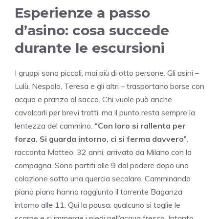
Esperienze a passo
d’asino: cosa succede
durante le escursioni
I gruppi sono piccoli, mai più di otto persone. Gli asini –
Lulù, Nespolo, Teresa e gli altri – trasportano borse con
acqua e pranzo al sacco. Chi vuole può anche
cavalcarli per brevi tratti, ma il punto resta sempre la
lentezza del cammino.
“Con loro si rallenta per
forza. Si guarda intorno, ci si ferma davvero”
,
racconta Matteo, 32 anni, arrivato da Milano con la
compagna. Sono partiti alle 9 dal podere dopo una
colazione sotto una quercia secolare. Camminando
piano piano hanno raggiunto il torrente Baganza
intorno alle 11. Qui la pausa: qualcuno si toglie le
scarpe e si immerge i piedi nell’acqua fresca. Intanto