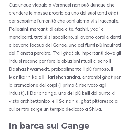
Qualunque viaggio a Varanasi non può dunque che
prendere le mosse proprio da uno dei suoi tanti
ghat
per scoprirne l’umanità che ogni giorno vi si raccoglie.
Pellegrini, mercanti di erbe e te, fachiri,
yogi
e
mendicanti, tutti si si spogliano, si lavano corpi e denti
e bevono l’acqua del Gange, uno dei fiumi più inquinati
del Pianeta peraltro. Tra i
ghat
più importanti dove gli
indu si recano per fare le abluzioni rituali ci sono il
Dashashwamedt,
probabilmente il più famoso, il
Manikarnika
e il
Harishchandra
, entrambi
ghat
per
la cremazione dei corpi (il primo è riservato agli
induisti), il
Darbhanga
, uno dei più belli dal punto di
vista architettonico, e il
Scindhia
,
ghat
pittoresco al
cui centro sorge un tempio dedicato a Shiva.
In barca sul Gange