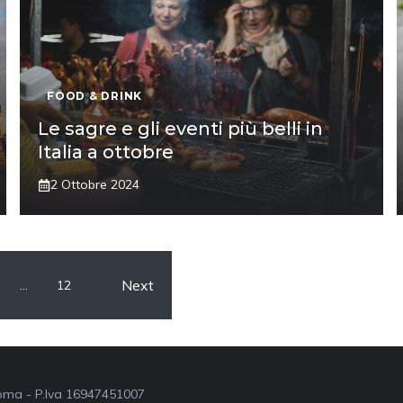
FOOD & DRINK
Le sagre e gli eventi più belli in
Italia a ottobre
2 Ottobre 2024
Next
…
12
 Roma - P.Iva 16947451007