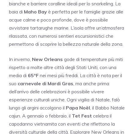
bianche e barriere coralline ideali per lo snorkeling. La
baia di
Maho Bay
è perfetta per le famiglie grazie alle
acque calme e poco profonde, dove è possibile
avvistare tartarughe marine. L’isola offre un’atmosfera
rilassata, con numerosi sentieri escursionistici che
permettono di scoprire la bellezza naturale della zona.
In inverno,
New Orleans
gode di temperature più miti
rispetto a molte altre città degli Stati Uniti, con una
media di
65°F
nei mesi più freddi. La città è nota per il
suo
carnevale di Mardi Gras
, ma anche prima
dell’arrivo delle celebrazioni è possibile vivere
esperienze culturali uniche. Ogni vigilia di Natale, falò
lungo gli argini accolgono il
Papa Noël
, il Babbo Natale
cajun. A gennaio o febbraio, il
Tet Fest
celebra il
capodanno vietnamita con eventi che riflettono la
diversità culturale della città. Esplorare New Orleans in