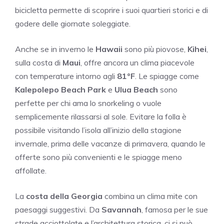
bicicletta permette di scoprire i suoi quartieri storici e di
godere delle giornate soleggiate.
Anche se in inverno le
Hawaii
sono più piovose,
Kihei
,
sulla costa di
Maui
, offre ancora un clima piacevole
con temperature intorno agli
81°F
. Le spiagge come
Kalepolepo Beach Park
e
Ulua Beach
sono
perfette per chi ama lo snorkeling o vuole
semplicemente rilassarsi al sole. Evitare la folla è
possibile visitando l’isola all’inizio della stagione
invernale, prima delle vacanze di primavera, quando le
offerte sono più convenienti e le spiagge meno
affollate.
La
costa della Georgia
combina un clima mite con
paesaggi suggestivi. Da
Savannah
, famosa per le sue
strade acciottolate e l’architettura storica, ci si può