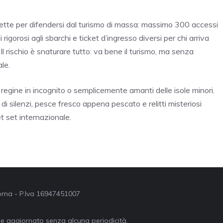
trette per difendersi dal turismo di massa: massimo 300 accessi
rigorosi agli sbarchi e ticket d’ingresso diversi per chi arriva
Il rischio è snaturare tutto: va bene il turismo, ma senza
le.
regine in incognito o semplicemente amanti delle isole minori.
di silenzi, pesce fresco appena pescato e relitti misteriosi
et set internazionale.
 Roma - P.Iva 16947451007
ne aggiornato senza alcuna periodicità.