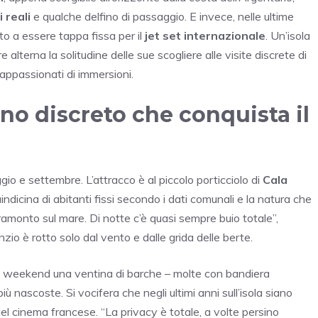
 reali
e qualche delfino di passaggio. E invece, nelle ultime
o a essere tappa fissa per il
jet set internazionale
. Un’isola
alterna la solitudine delle sue scogliere alle visite discrete di
 appassionati di immersioni.
cino discreto che conquista il
gio e settembre. L’attracco è al piccolo porticciolo di
Cala
indicina di abitanti fissi secondo i dati comunali e la natura che
l tramonto sul mare. Di notte c’è quasi sempre buio totale”,
nzio è rotto solo dal vento e dalle grida delle berte.
l weekend una ventina di barche – molte con bandiera
più nascoste. Si vocifera che negli ultimi anni sull’isola siano
del cinema francese. “La privacy è totale, a volte persino