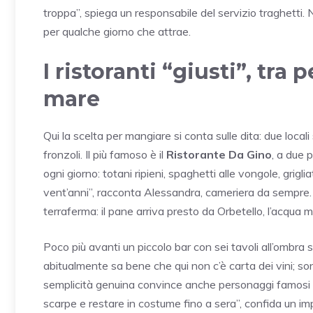
troppa”, spiega un responsabile del servizio traghetti. N
per qualche giorno che attrae.
I ristoranti “giusti”, tra 
mare
Qui la scelta per mangiare si conta sulle dita: due local
fronzoli. Il più famoso è il
Ristorante Da Gino
, a due 
ogni giorno: totani ripieni, spaghetti alle vongole, grig
vent’anni”, racconta Alessandra, cameriera da sempre. S
terraferma: il pane arriva presto da Orbetello, l’acqua mi
Poco più avanti un piccolo bar con sei tavoli all’ombra 
abitualmente sa bene che qui non c’è carta dei vini; sono 
semplicità genuina convince anche personaggi famosi a pr
scarpe e restare in costume fino a sera”, confida un im