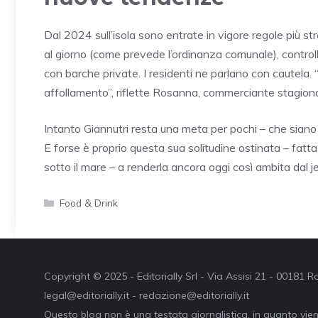
Dal 2024 sull’isola sono entrate in vigore regole più s
al giorno (come prevede l’ordinanza comunale), controlli 
con barche private. I residenti ne parlano con cautela. “
affollamento”, riflette Rosanna, commerciante stagiona
Intanto Giannutri resta una meta per pochi – che siano 
E forse è proprio questa sua solitudine ostinata – fatta 
sotto il mare – a renderla ancora oggi così ambita dal j
Categorie
Food & Drink
Copyright © 2025 - Editorially Srl - Via Assisi 21 - 00181
legal@editorially.it - redazione@editorially.it
Questo blog non è una testata giornalistica, in quanto vie