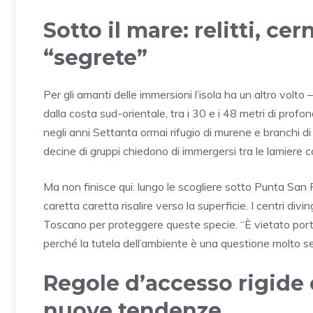
Sotto il mare: relitti, ce
“segrete”
Per gli amanti delle immersioni l’isola ha un altro vol
dalla costa sud-orientale, tra i 30 e i 48 metri di profond
negli anni Settanta ormai rifugio di murene e branchi d
decine di gruppi chiedono di immergersi tra le lamiere 
Ma non finisce qui: lungo le scogliere sotto Punta Sa
caretta caretta risalire verso la superficie. I centri di
Toscano per proteggere queste specie. “È vietato portare 
perché la tutela dell’ambiente è una questione molto sen
Regole d’accesso rigide 
nuove tendenze