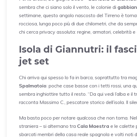
sembra che ci siano solo il vento, le colonie di
gabbiani
settimane, questo angolo nascosto del Tirreno è tornat
rocciosa, lunga poco più di due chilometri, che da sempre 
chi cerca privacy assoluta: regine, armatori, celebrità e
Isola di Giannutri: il fas
jet set
Chi arriva qui spesso lo fa in barca, soprattutto tra mag
Spalmatoio
: poche case basse con i tetti rossi, una qu
sembra inghiottire tutto il resto. “Da qui vedi l’alba e i
racconta Massimo C., pescatore storico dell’isola. Il sile
Ma basta poco per notare qualcosa che non torna. Ne
straniera – si alternano tra
Cala Maestra
e le calette 
sbarcati membri della casa reale spagnola e volti noti 