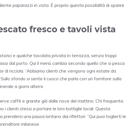
iente paparazzi in vista. È proprio questa possibilità di sparire
pescato fresco e tavoli vista
i storici e qualche tavolata privata in terrazza, senza troppi
passi dal porto. Qui il menù cambia secondo quello che si pesca
liate di ricciola. “Abbiamo clienti che vengono ogni estate da
ullo sfondo si sente il cuoco che parla con un fornitore sulla
nerale a giorni alterni.
serve caffè e granite già dalle nove del mattino. Chi frequenta
i clienti stessi a portare le loro bottiglie locali. Questa
endersi una pausa lontano dai riflettori. “Qui puoi toglierti le
prenditore milanese.