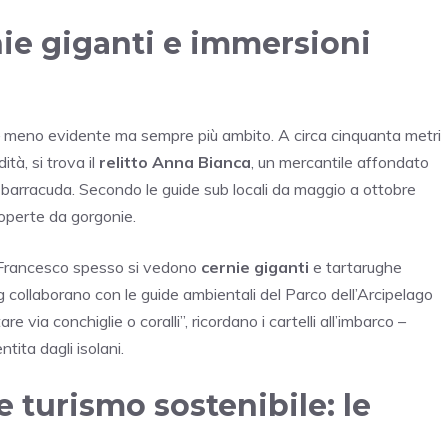
rnie giganti e immersioni
to – meno evidente ma sempre più ambito. A circa cinquanta metri
ità, si trova il
relitto Anna Bianca
, un mercantile affondato
i barracuda. Secondo le guide sub locali da maggio a ottobre
coperte da gorgonie.
n Francesco spesso si vedono
cernie giganti
e tartarughe
ving collaborano con le guide ambientali del Parco dell’Arcipelago
via conchiglie o coralli”, ricordano i cartelli all’imbarco –
tita dagli isolani.
e turismo sostenibile: le