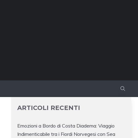
ARTICOLI RECENTI
Emozioni a Bordo di Costa Diadema: Viaggio
Indimenticabile tra i Fiordi Norvegesi con Sea