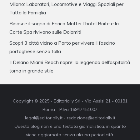
Milano: Laboratori, Locomotive e Viaggi Spaziali per
Tutta la Famiglia
Rinasce il sogno di Enrico Mattei: l’hotel Boite e la
Corte Spa rivivono sulle Dolomiti
Scopri 3 città vicino a Porto per vivere il fascino
portoghese senza folla
Il Delano Miami Beach riapre: la leggenda dell’ospitalità
torna in grande stile
Copyright © 2025 - Editorially Srl - Via Assisi 21 - 00181
Roma - P.Iva 16947451007
legal@editorially.it - redazione@editorially.it
Questo blog non è una testata giornalistica, in quanto
viene aggiornato senza alcuna periodicità.