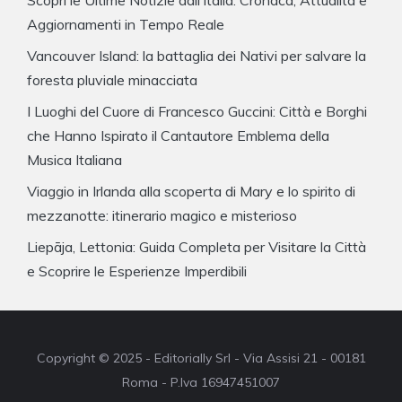
Scopri le Ultime Notizie dall’Italia: Cronaca, Attualità e
Aggiornamenti in Tempo Reale
Vancouver Island: la battaglia dei Nativi per salvare la
foresta pluviale minacciata
I Luoghi del Cuore di Francesco Guccini: Città e Borghi
che Hanno Ispirato il Cantautore Emblema della
Musica Italiana
Viaggio in Irlanda alla scoperta di Mary e lo spirito di
mezzanotte: itinerario magico e misterioso
Liepāja, Lettonia: Guida Completa per Visitare la Città
e Scoprire le Esperienze Imperdibili
Copyright © 2025 - Editorially Srl - Via Assisi 21 - 00181
Roma - P.Iva 16947451007