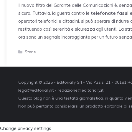
Il nuovo filtro del Garante delle Comunicazioni è, sen
sicuro. Tuttavia, la guerra contro le
telefonate fasull
operatori telefonici e cittadini, si può sperare di ridur
restituendo così serenità e sicurezza agli utenti. La str
ora sono un segnale incoraggiante per un futuro senza 
Categorie
Storie
Copyright © 2025 - Editorially Srl - Via Assisi 21 - 00181
legal@editorially.it - redazione@editorially.it
Questo blog non è una testata giornalistica, in quanto vie
Non può pertanto considerarsi un prodotto editoriale ai se
Change privacy settings