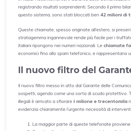
registrando risultati sorprendenti. Secondo il primo bila
questo sistema, sono stati bloccati ben
42 milioni di
Queste chiamate, spesso originate all’estero, si presen
stratagemma ingannevole rende più facile per i truffator
italiani ripongono nei numeri nazionali. Le
chiamate f
economici fino allo spam telefonico, e rappresentano un
Il nuovo filtro del Garan
Il nuovo filtro messo in atto dal Garante delle Comunic
sospetti, agendo come una sorta di scudo protettivo. Tra
illegali è arrivato a sfiorare il
milione e trecentomila
n
evidenzia chiaramente l’urgente necessità di interventi 
La maggior parte di queste telefonate proviene da