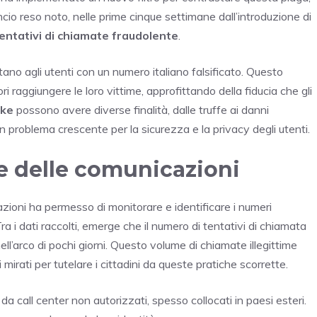
ncio reso noto, nelle prime cinque settimane dall’introduzione di
 tentativi di chiamate fraudolente
.
tano agli utenti con un numero italiano falsificato. Questo
i raggiungere le loro vittime, approfittando della fiducia che gli
ake
possono avere diverse finalità, dalle truffe ai danni
 problema crescente per la sicurezza e la privacy degli utenti.
te delle comunicazioni
azioni ha permesso di monitorare e identificare i numeri
 i dati raccolti, emerge che il numero di tentativi di chiamata
ell’arco di pochi giorni. Questo volume di chiamate illegittime
mirati per tutelare i cittadini da queste pratiche scorrette.
 call center non autorizzati, spesso collocati in paesi esteri.