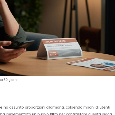
na 50 giorni
le
ha assunto proporzioni allarmanti, colpendo milioni di utenti
i ha implementato un nuovo filtro per contrastare questa piaga,