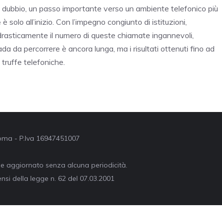
za dubbio, un passo importante verso un ambiente telefonico più
e
è solo all’inizio. Con l’impegno congiunto di istituzioni,
re drasticamente il numero di queste chiamate ingannevoli,
ada da percorrere è ancora lunga, ma i risultati ottenuti fino ad
truffe telefoniche.
 Roma - P.Iva 16947451007
ne aggiornato senza alcuna periodicità.
nsi della legge n. 62 del 07.03.2001