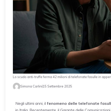
Lo scudo anti-truffe ferma 42 milioni di telefonate fasulle in appe
Simona Carlini
15 Settembre 2025
Negli ultimi anni, il
fenomeno delle telefonate fasul
in Italia. Recentemente, il Garante delle Comunicazion