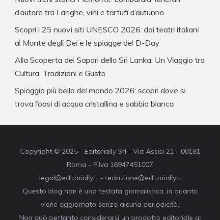
d’autore tra Langhe, vini e tartufi d’autunno
Scopri i 25 nuovi siti UNESCO 2026: dai teatri italiani
al Monte degli Dei e le spiagge del D-Day
Alla Scoperta dei Sapori dello Sri Lanka: Un Viaggio tra
Cultura, Tradizioni e Gusto
Spiaggia più bella del mondo 2026: scopri dove si
trova l’oasi di acqua cristallina e sabbia bianca
Copyright © 2025 - Editorially Srl - Via Assisi 21 - 00181
Roma - P.Iva 16947451007
legal@editorially.it - redazione@editorially.it
Questo blog non è una testata giornalistica, in quanto
viene aggiornato senza alcuna periodicità.
Non può pertanto considerarsi un prodotto editoriale ai