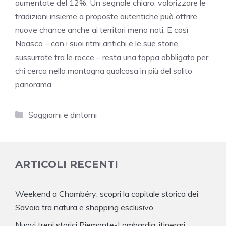
aumentate del 12%. Un segnale chiaro: valorizzare le
tradizioni insieme a proposte autentiche può offrire
nuove chance anche ai territori meno noti. E così
Noasca – con i suoi ritmi antichi e le sue storie
sussurrate tra le rocce – resta una tappa obbligata per
chi cerca nella montagna qualcosa in più del solito
panorama.
Categorie
Soggiorni e dintorni
ARTICOLI RECENTI
Weekend a Chambéry: scopri la capitale storica dei
Savoia tra natura e shopping esclusivo
Nuovi treni storici Piemonte-Lombardia: itinerari