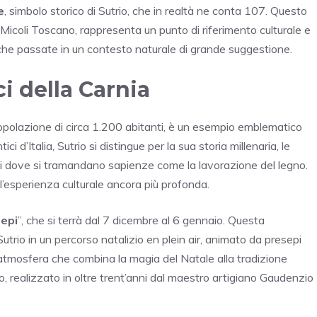
e
, simbolo storico di Sutrio, che in realtà ne conta 107. Questo
coli Toscano, rappresenta un punto di riferimento culturale e
poche passate in un contesto naturale di grande suggestione.
ci della Carnia
popolazione di circa 1.200 abitanti, è un esempio emblematico
ci d’Italia, Sutrio si distingue per la sua storia millenaria, le
anali dove si tramandano sapienze come la lavorazione del legno.
 l’esperienza culturale ancora più profonda.
sepi
”, che si terrà dal 7 dicembre al 6 gennaio. Questa
Sutrio in un percorso natalizio en plein air, animato da presepi
n’atmosfera che combina la magia del Natale alla tradizione
no, realizzato in oltre trent’anni dal maestro artigiano Gaudenzio