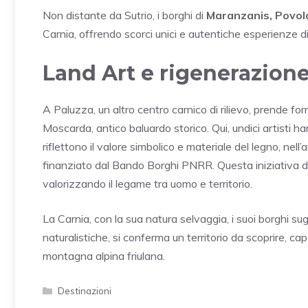
Non distante da Sutrio, i borghi di
Maranzanis, Povol
Carnia, offrendo scorci unici e autentiche esperienze d
Land Art e rigenerazione
A Paluzza, un altro centro carnico di rilievo, prende f
Moscarda, antico baluardo storico. Qui, undici artisti h
riflettono il valore simbolico e materiale del legno, nell
finanziato dal Bando Borghi PNRR. Questa iniziativa di
valorizzando il legame tra uomo e territorio.
La Carnia, con la sua natura selvaggia, i suoi borghi sug
naturalistiche, si conferma un territorio da scoprire, cap
montagna alpina friulana.
Categorie
Destinazioni