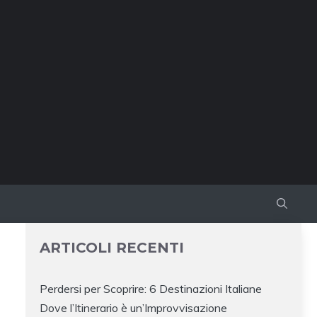
ARTICOLI RECENTI
Perdersi per Scoprire: 6 Destinazioni Italiane
Dove l’Itinerario è un’Improvvisazione