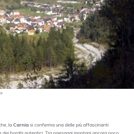
ns
che, la
Carnia
si conferma una delle più affascinanti
 e dei borghi autentici. Tra paesaggi montani ancora poco