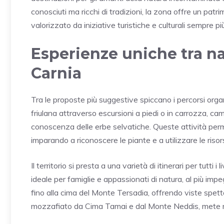
conosciuti ma ricchi di tradizioni, la zona offre un patri
valorizzato da iniziative turistiche e culturali sempre pi
Esperienze uniche tra na
Carnia
Tra le proposte più suggestive spiccano i percorsi org
friulana attraverso escursioni a piedi o in carrozza, ca
conoscenza delle erbe selvatiche. Queste attività per
imparando a riconoscere le piante e a utilizzare le risorse
Il territorio si presta a una varietà di itinerari per tutti 
ideale per famiglie e appassionati di natura, al più imp
fino alla cima del Monte Tersadia, offrendo viste spett
mozzafiato da Cima Tamai e dal Monte Neddis, mete mo