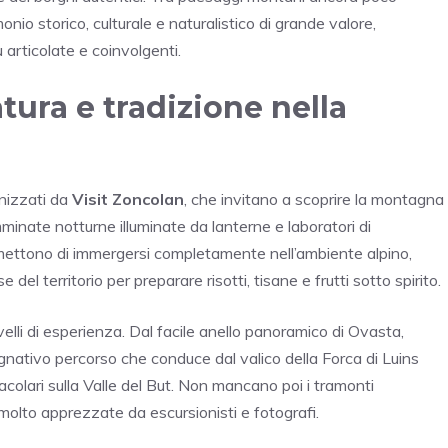
monio storico, culturale e naturalistico di grande valore,
ù articolate e coinvolgenti.
tura e tradizione nella
anizzati da
Visit Zoncolan
, che invitano a scoprire la montagna
mminate notturne illuminate da lanterne e laboratori di
mettono di immergersi completamente nell’ambiente alpino,
 del territorio per preparare risotti, tisane e frutti sotto spirito.
i livelli di esperienza. Dal facile anello panoramico di Ovasta,
egnativo percorso che conduce dal valico della Forca di Luins
acolari sulla Valle del But. Non mancano poi i tramonti
lto apprezzate da escursionisti e fotografi.