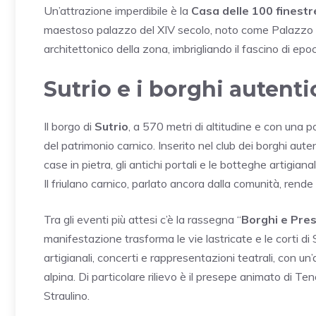
Un’attrazione imperdibile è la
Casa delle 100 finestr
maestoso palazzo del XIV secolo, noto come Palazzo Mi
architettonico della zona, imbrigliando il fascino di e
Sutrio e i borghi autenti
Il borgo di
Sutrio
, a 570 metri di altitudine e con una 
del patrimonio carnico. Inserito nel club dei borghi autenti
case in pietra, gli antichi portali e le botteghe artigi
Il friulano carnico, parlato ancora dalla comunità, rende
Tra gli eventi più attesi c’è la rassegna “
Borghi e Pre
manifestazione trasforma le vie lastricate e le corti di 
artigianali, concerti e rappresentazioni teatrali, con u
alpina. Di particolare rilievo è il presepe animato di Te
Straulino.