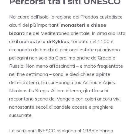
Percorsi tra i siti UNESCO
Nel cuore dell’isola, la regione dei Troodos custodisce
alcuni dei più importanti
monasteri e chiese
bizantine
del Mediterraneo orientale. In cima alla lista
c’è il
monastero di Kykkos
, fondato nel 1100 e
circondato da boschi di pini: ogni estate qui arrivano
pellegrini non solo da Cipro, ma anche da Grecia e
Russia. Non meno affascinanti – e molto frequentate
nei fine settimana – sono le dieci chiese dipinte
dell’entroterra, tra cui Panagia tou Asinou e Agios
Nikolaos tis Stegis. Al loro interno, gli affreschi
raccontano scene del Vangelo con colori ancora vivi,
nonostante secoli di candele accese e preghiere
sussurrate.
Le iscrizioni UNESCO risalgono al 1985 e hanno