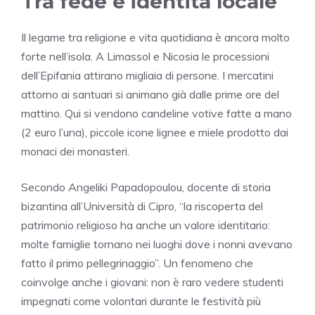
Tra fede e identità locale
Il legame tra religione e vita quotidiana è ancora molto
forte nell’isola. A Limassol e Nicosia le processioni
dell’Epifania attirano migliaia di persone. I mercatini
attorno ai santuari si animano già dalle prime ore del
mattino. Qui si vendono candeline votive fatte a mano
(2 euro l’una), piccole icone lignee e miele prodotto dai
monaci dei monasteri.
Secondo Angeliki Papadopoulou, docente di storia
bizantina all’Università di Cipro, “la riscoperta del
patrimonio religioso ha anche un valore identitario:
molte famiglie tornano nei luoghi dove i nonni avevano
fatto il primo pellegrinaggio”. Un fenomeno che
coinvolge anche i giovani: non è raro vedere studenti
impegnati come volontari durante le festività più