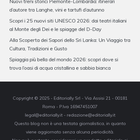
Nuovi treni storici Piemonte-Lombardia: itinerari
d’autore tra Langhe, vini e tartufi d’autunno
Scopri i 25 nuovi siti UNESCO 2026: dai teatri italiani
al Monte degli Dei e le spiagge del D-Day
Alla Scoperta dei Sapori dello Sri Lanka: Un Viaggio tra
Cultura, Tradizioni e Gusto
Spiaggia più bella del mondo 2026: scopri dove si
trova l’oasi di acqua cristallina e sabbia bianca
Copyright © 2025 - Editorially Srl - Via Assisi 21 - 00181
Roma - P.Iva 16947451007
legal@editorially.it - redazione@editorially.it
Questo blog non è una testata giornalistica, in quanto
viene aggiornato senza alcuna periodicità.