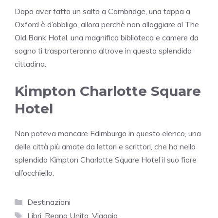
Dopo aver fatto un salto a Cambridge, una tappa a
Oxford è d’obbligo, allora perchè non alloggiare al The
Old Bank Hotel, una magnifica biblioteca e camere da
sogno ti trasporteranno altrove in questa splendida
cittadina.
Kimpton Charlotte Square
Hotel
Non poteva mancare Edimburgo in questo elenco, una
delle città più amate da lettori e scrittori, che ha nello
splendido Kimpton Charlotte Square Hotel il suo fiore
all’occhiello.
Categorie
Destinazioni
Tag
Libri
,
Regno Unito
,
Viaggio