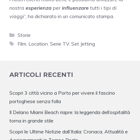
nostra
esperienza
per
influenzare
tutti i tipi di
viaggi
“, ha dichiarato in un comunicato stampa.
Categorie
Storie
Tag
Film
,
Location
,
Serie TV
,
Set Jetting
ARTICOLI RECENTI
Scopri 3 città vicino a Porto per vivere il fascino
portoghese senza folla
Il Delano Miami Beach riapre: la leggenda dell’ospitalità
torna in grande stile
Scopri le Ultime Notizie dall’Italia: Cronaca, Attualità e
Aggiornamenti in Tempo Reale