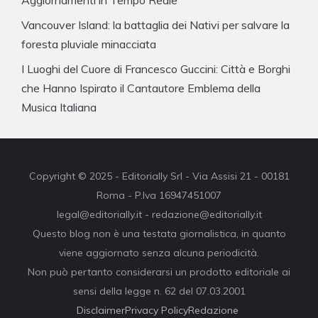
Vancouver Island: la battaglia dei Nativi per salvare la
foresta pluviale minacciata
I Luoghi del Cuore di Francesco Guccini: Città e Borghi
che Hanno Ispirato il Cantautore Emblema della
Musica Italiana
Copyright © 2025 - Editorially Srl - Via Assisi 21 - 00181
Roma - P.Iva 16947451007
legal@editorially.it - redazione@editorially.it
Questo blog non è una testata giornalistica, in quanto
viene aggiornato senza alcuna periodicità.
Non può pertanto considerarsi un prodotto editoriale ai
sensi della legge n. 62 del 07.03.2001
Disclaimer
Privacy Policy
Redazione