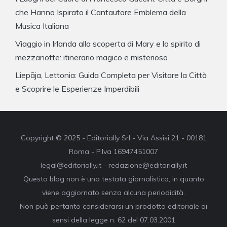
che Hanno Ispirato il Cantautore Emblema della
Musica Italiana
Viaggio in Irlanda alla scoperta di Mary e lo spirito di
mezzanotte: itinerario magico e misterioso
Liepāja, Lettonia: Guida Completa per Visitare la Città
e Scoprire le Esperienze Imperdibili
Copyright © 2025 - Editorially Srl - Via Assisi 21 - 00181
Roma - P.Iva 16947451007
legal@editorially.it - redazione@editorially.it
Questo blog non è una testata giornalistica, in quanto
viene aggiornato senza alcuna periodicità.
Non può pertanto considerarsi un prodotto editoriale ai
sensi della legge n. 62 del 07.03.2001