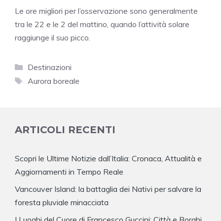
Le ore migliori per l’osservazione sono generalmente
tra le 22 e le 2 del mattino, quando l’attività solare
raggiunge il suo picco.
Categorie
Destinazioni
Tag
Aurora boreale
ARTICOLI RECENTI
Scopri le Ultime Notizie dall’Italia: Cronaca, Attualità e
Aggiornamenti in Tempo Reale
Vancouver Island: la battaglia dei Nativi per salvare la
foresta pluviale minacciata
I Luoghi del Cuore di Francesco Guccini: Città e Borghi