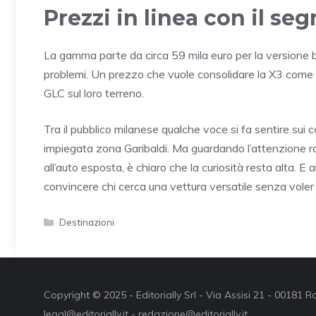
Prezzi in linea con il 
La gamma parte da circa 59 mila euro per la versione ba
problemi. Un prezzo che vuole consolidare la X3 com
GLC sul loro terreno.
Tra il pubblico milanese qualche voce si fa sentire sui c
impiegata zona Garibaldi. Ma guardando l’attenzione ra
all’auto esposta, è chiaro che la curiosità resta alta.
convincere chi cerca una vettura versatile senza voler 
Categorie
Destinazioni
Copyright © 2025 - Editorially Srl - Via Assisi 21 - 00181
legal@editorially.it - redazione@editorially.it