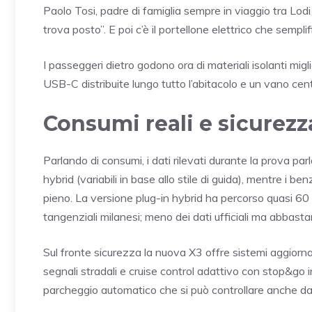
Paolo Tosi, padre di famiglia sempre in viaggio tra Lod
trova posto”. E poi c’è il portellone elettrico che semplif
I passeggeri dietro godono ora di materiali isolanti migl
USB-C distribuite lungo tutto l’abitacolo e un vano cent
Consumi reali e sicurezza
Parlando di consumi, i dati rilevati durante la prova parla
hybrid (variabili in base allo stile di guida), mentre i b
pieno. La versione plug-in hybrid ha percorso quasi 60 k
tangenziali milanesi; meno dei dati ufficiali ma abbasta
Sul fronte sicurezza la nuova X3 offre sistemi aggiorn
segnali stradali e cruise control adattivo con stop&go i
parcheggio automatico che si può controllare anche d