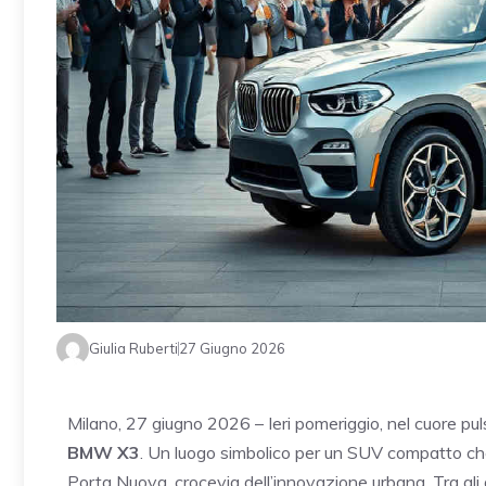
Giulia Ruberti
27 Giugno 2026
Milano, 27 giugno 2026 – Ieri pomeriggio, nel cuore pul
BMW X3
. Un luogo simbolico per un SUV compatto che v
Porta Nuova, crocevia dell’innovazione urbana. Tra gli 