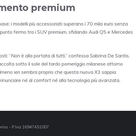
segmento premium
se; i modelli più accessoriati superano i 70 mila euro senza
e punto fermo tra i SUV premium, sfidando Audi Q5 e Mercedes
osti: “Non è alla portata di tutti,” confessa Sabrina De Santis,
ccolta sotto il sole del tardo pomeriggio milanese attorno
 E almeno ieri sembra proprio che questa nuova X3 sappia
rinunciare né al comfort né alla tecnologia più avanzata.
 Roma - P.Iva 16947451007