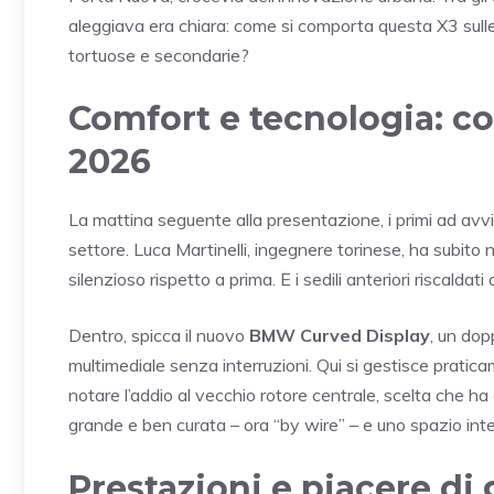
aleggiava era chiara: come si comporta questa X3 sulle 
tortuose e secondarie?
Comfort e tecnologia: co
2026
La mattina seguente alla presentazione, i primi ad avvic
settore. Luca Martinelli, ingegnere torinese, ha subito n
silenzioso rispetto a prima. E i sedili anteriori riscaldat
Dentro, spicca il nuovo
BMW Curved Display
, un do
multimediale senza interruzioni. Qui si gestisce praticame
notare l’addio al vecchio rotore centrale, scelta che h
grande e ben curata – ora “by wire” – e uno spazio inte
Prestazioni e piacere di 