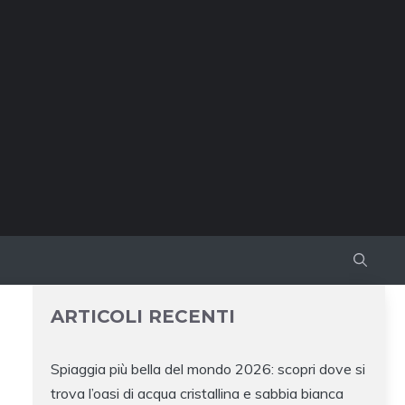
ARTICOLI RECENTI
Spiaggia più bella del mondo 2026: scopri dove si
trova l’oasi di acqua cristallina e sabbia bianca