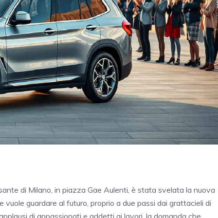
sante di Milano, in piazza Gae Aulenti, è stata svelata la nuova
uole guardare al futuro, proprio a due passi dai grattacieli di
applausi di appassionati e addetti ai lavori, la domanda che