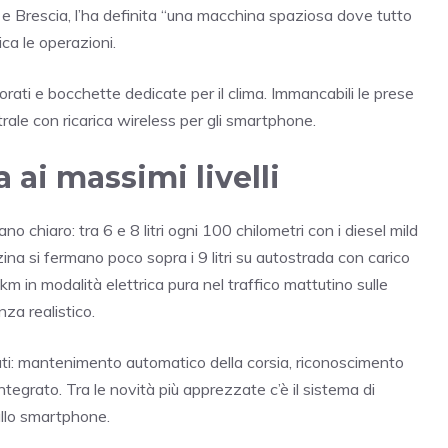
i e Brescia, l’ha definita “una macchina spaziosa dove tutto
ica le operazioni.
iorati e bocchette dedicate per il clima. Immancabili le prese
rale con ricarica wireless per gli smartphone.
 ai massimi livelli
no chiaro: tra 6 e 8 litri ogni 100 chilometri con i diesel mild
enzina si fermano poco sopra i 9 litri su autostrada con carico
m in modalità elettrica pura nel traffico mattutino sulle
nza realistico.
ati: mantenimento automatico della corsia, riconoscimento
ntegrato. Tra le novità più apprezzate c’è il sistema di
allo smartphone.