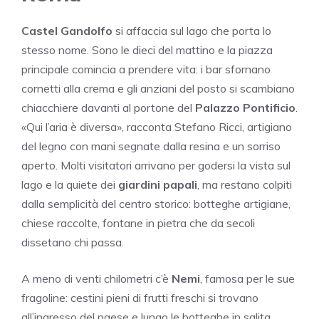
Castel Gandolfo
si affaccia sul lago che porta lo
stesso nome. Sono le dieci del mattino e la piazza
principale comincia a prendere vita: i bar sfornano
cornetti alla crema e gli anziani del posto si scambiano
chiacchiere davanti al portone del
Palazzo Pontificio
.
«Qui l’aria è diversa», racconta Stefano Ricci, artigiano
del legno con mani segnate dalla resina e un sorriso
aperto. Molti visitatori arrivano per godersi la vista sul
lago e la quiete dei
giardini papali
, ma restano colpiti
dalla semplicità del centro storico: botteghe artigiane,
chiese raccolte, fontane in pietra che da secoli
dissetano chi passa.
A meno di venti chilometri c’è
Nemi
, famosa per le sue
fragoline: cestini pieni di frutti freschi si trovano
all’ingresso del paese e lungo le botteghe in salita