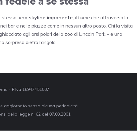
 fedele a sé stessa
e stessa:
uno skyline imponente
, il fiume che attraversa la
o nei bar e nelle piazze come in nessun altro posto. Chi la visita
hiacciato agli orsi polari dello zoo di Lincoln Park – e una
a sorpresa dietro l’angolo.
 Roma - P.Iva 16947451007
ne aggiornato senza alcuna periodicità.
nsi della legge n. 62 del 07.03.2001