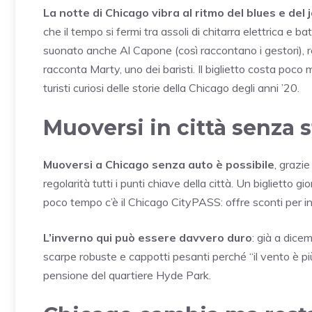
La notte di Chicago vibra al ritmo del blues e del 
che il tempo si fermi tra assoli di chitarra elettrica e ba
suonato anche Al Capone (così raccontano i gestori), r
racconta Marty, uno dei baristi. Il biglietto costa poco m
turisti curiosi delle storie della Chicago degli anni ’20.
Muoversi in città senza s
Muoversi a Chicago senza auto è possibile
, grazie
regolarità tutti i punti chiave della città. Un biglietto gi
poco tempo c’è il Chicago CityPASS: offre sconti per i
L’inverno qui può essere davvero duro
: già a dice
scarpe robuste e cappotti pesanti perché “il vento è più
pensione del quartiere Hyde Park.