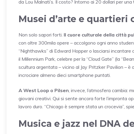
da Lou Malnati’s. Il costo? Intorno ai 20 dollari per una 
Musei d’arte e quartieri 
Non solo sapori forti.
Il cuore culturale della città pu
con oltre 300mila opere – accolgono ogni anno student
“Nighthawks” di Edward Hopper o lasciarsi incantare dal
il Millennium Park, celebre per la “Cloud Gate” (la “Bean”)
scultura argentata – vicino al Jay Pritzker Pavilion – è
incrociare almeno dieci smartphone puntati.
A West Loop o Pilsen
, invece, l’atmosfera cambia: mur
giovani creativi. Qui si sente ancora forte l’impronta op
lavoro duro. “Chicago è sempre stata un crocevia”, spie
Musica e jazz nel DNA del