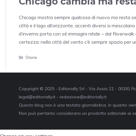
Chicago cambia ma resta
Chicago mostra sempre qualcosa di nuovo ma resta s
città e il lago all’orizzonte; accenti diversi si mescolan
d’inverno porta con sé immagini nitide – dal Riverwalk g
certezza: nella città del vento c’è sempre spazio per un
Categorie
Storie
Copyright © 2025 - Editorially Srl - Via Assisi 21 - 00181
legal@editorially.it - redazione@editorially.it
Questo blog non è una testata giornalistica, in quanto vie
Non può pertanto considerarsi un prodotto editoriale ai se