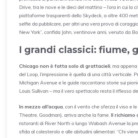
Drive, tra le nove e le dieci del mattino – l’ora in cui la 
piattaforme trasparenti dello Skydeck, a oltre 400 metr
selfie da pubblicare, per altri una vera prova di coragg
New York”, confida John, ventinove anni, venuto da Bo
I grandi classici: fiume, 
Chicago non è fatta solo di grattacieli
, ma appena u
del Loop, l’impressione è quella di una città verticale. 
Michigan Avenue e le guide raccontano storie sui pioni
Louis Sullivan – ma il vero spettacolo resta il riflesso d
In mezzo all’acqua
, con il vento che sferza il viso e le
Theatre, Goodman), arriva anche la fame.
Il richiamo
ristoranti di River North o lungo Wabash Avenue la pre
sfida al colesterolo e alle abitudini alimentari. “Chi vi