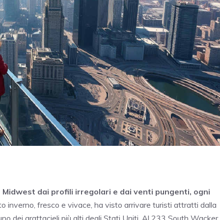
Midwest dai profili irregolari e dai venti pungenti, ogni
 inverno, fresco e vivace, ha visto arrivare turisti attratti dalla
 uno dei grattacieli più alti degli Stati Uniti. Al 233 South Wacker