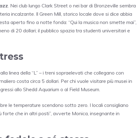
jazz
. Nei club lungo Clark Street o nei bar di Bronzeville sembra
tteria incalzante. Il Green Mill, storico locale dove si dice abbia
esta aperto fino a notte fonda: “Qui la musica non smette mai”,
eno di 20 dollari; il pubblico spazia tra studenti universitari e
tress
 alla linea della “L” – i treni sopraelevati che collegano con
ornaliero costa circa 5 dollari. Per chi vuole visitare più musei in
ngressi allo Shedd Aquarium o al Field Museum.
mbre le temperature scendono sotto zero. I locali consigliano
 forte che in altri posti”, avverte Monica, insegnante in