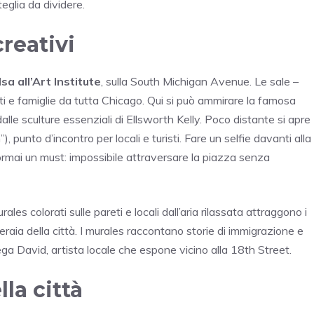
teglia da dividere.
creativi
lsa all’Art Institute
, sulla South Michigan Avenue. Le sale –
i e famiglie da tutta Chicago. Qui si può ammirare la famosa
le sculture essenziali di Ellsworth Kelly. Poco distante si apre
, punto d’incontro per locali e turisti. Fare un selfie davanti alla
 ormai un must: impossibile attraversare la piazza senza
ales colorati sulle pareti e locali dall’aria rilassata attraggono i
eraia della città. I murales raccontano storie di immigrazione e
ga David, artista locale che espone vicino alla 18th Street.
la città