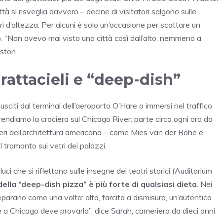
città si risveglia davvero – decine di visitatori salgono sulle
i d’altezza. Per alcuni è solo un’occasione per scattare un
io. “Non avevo mai visto una città così dall’alto, nemmeno a
ston.
grattacieli e “deep-dish”
sciti dal terminal dell’aeroporto O’Hare o immersi nel traffico
Prendiamo la crociera sul Chicago River: parte circa ogni ora da
eri dell’architettura americana – come Mies van der Rohe e
el tramonto sui vetri dei palazzi.
 luci che si riflettono sulle insegne dei teatri storici (Auditorium
 della “deep-dish pizza” è più forte di qualsiasi dieta
. Nei
parano come una volta: alta, farcita a dismisura, un’autentica
ene a Chicago deve provarla”, dice Sarah, cameriera da dieci anni