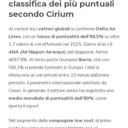
classifica dei più puntuali
secondo Cirium
Al vertice tra i
vettori globali
si conferma
Delta Air
Lines
, con un
tasso di puntualità dell’88,5%
su oltre
1,7 milioni di voli effettuati nel 2025. Dietro di lei c’è
ANA (All Nippon Airways)
dal Giappone, ferma
all’87,9%. Al terzo posto l’europea
Iberia
, che con
l’86,1% si prende il primato in Europa. I dati si
riferiscono ai voli arrivati entro 15 minuti dall’orario
previsto, il parametro internazionale adottato da
Cirium. In generale, il settore aereo ha registrato una
media mondiale di puntualità dell’80%
, come
riporta il report.
Nel segmento delle
compagnie low cost
, al primo
posto troviamo la messicana
Volaris
con un