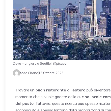
Dove mangiare a Seattle | @pixaby
fede Cirone
13 Ottobre 2023
Trovare un
buon ristorante all’estero
può diventare u
momento che si vuole godere della c
ucina locale com
del posto
. Tuttavia, questa ricerca può spesso risulta
sconosciuto e spesso lontano dalla propria zona di comfo