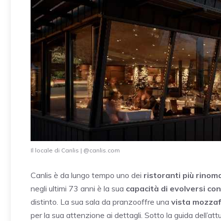
Il locale di Canlis | @canlis.com
Canlis è da lungo tempo uno dei
ristoranti più rinoma
negli ultimi 73 anni è la sua
capacità di evolversi con
distinto. La sua sala da pranzooffre una
vista mozzaf
per la sua attenzione ai dettagli. Sotto la guida dell’at