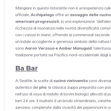
Mangiare in questo ristorante non è un’esperienza culin
ufficiale,
Archipelago
offre un
assaggio della cucina
americani progressisti
, in una esplorazione “dell’ide
ricchezza di risonanza nella nostra diversificata comunit
con i vassoi in mano, offrendo ai commensali seconde p
un indole accogliente e generosa simbolo della cultura fil
sono
Aaron Verzosa e Amber Manuguid
, talentuos
tradizione portata sul Pacifico nord-occidentale dagli im
Ba Bar
A Seattle, le scelte di
cucina vietnamita
sono diverse
autentico del
pho
, la classica zuppa preparata con pas
nell’uso di ossa di midollo di bovini biologici allevati
ben 24 ore. Il risultato è un brodo straordinario, caratt
zenzero, completate dalla vivacità dei peperoncini in