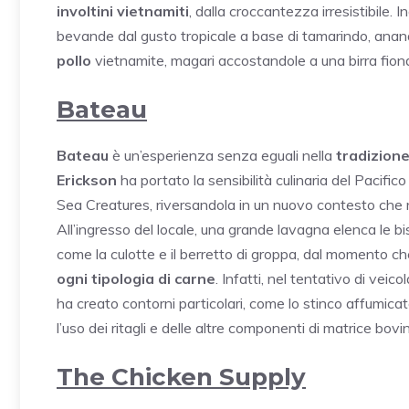
involtini vietnamiti
, dalla croccantezza irresistibile. 
bevande dal gusto tropicale a base di tamarindo, anana
pollo
vietnamite, magari accostandole a una birra fio
Bateau
Bateau
è un’esperienza senza eguali nella
tradizion
Erickson
ha portato la sensibilità culinaria del Pacifico
Sea Creatures, riversandola in un nuovo contesto che ra
All’ingresso del locale, una grande lavagna elenca le b
come la culotte e il berretto di groppa, dal momento c
ogni tipologia di carne
. Infatti, nel tentativo di veico
ha creato contorni particolari, come lo stinco affumica
l’uso dei ritagli e delle altre componenti di matrice bovi
The Chicken Supply