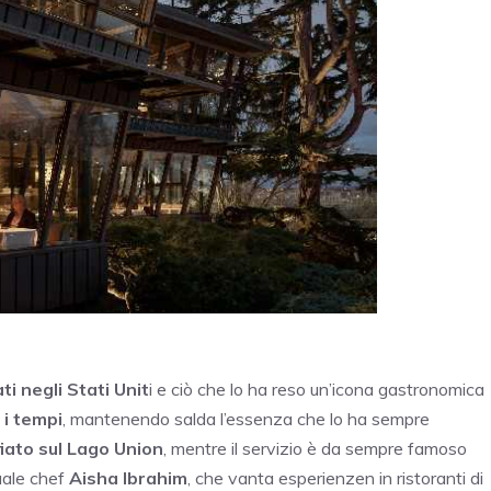
ti negli Stati Unit
i e ciò che lo ha reso un’icona gastronomica
 i tempi
, mantenendo salda l’essenza che lo ha sempre
iato sul Lago Union
, mentre il servizio è da sempre famoso
tuale chef
Aisha Ibrahim
, che vanta esperienzen in ristoranti di