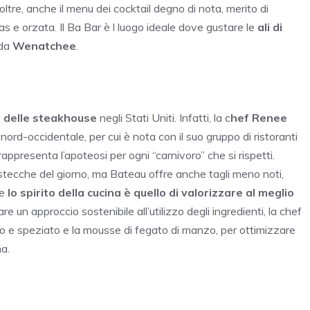
Inoltre, anche il menu dei cocktail degno di nota, merito di
s e orzata. Il Ba Bar è l luogo ideale dove gustare le
ali di
nda
Wenatchee
.
e delle steakhouse
negli Stati Uniti. Infatti, la c
hef Renee
 nord-occidentale, per cui è nota con il suo gruppo di ristoranti
ppresenta l’apoteosi per ogni “carnivoro” che si rispetti.
istecche del giorno, ma Bateau offre anche tagli meno noti,
he
lo spirito della cucina è quello di valorizzare al meglio
lare un approccio sostenibile all’utilizzo degli ingredienti, la chef
to e speziato e la mousse di fegato di manzo, per ottimizzare
na.