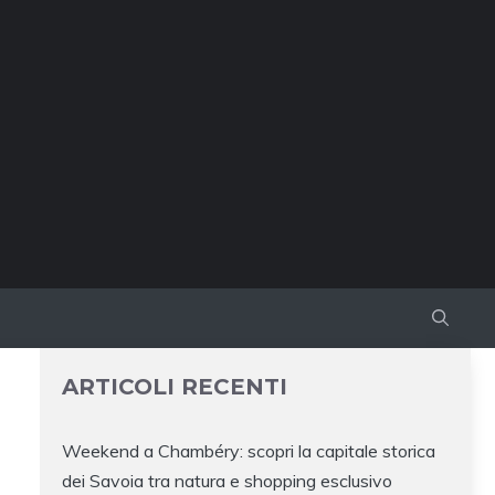
ARTICOLI RECENTI
Weekend a Chambéry: scopri la capitale storica
dei Savoia tra natura e shopping esclusivo