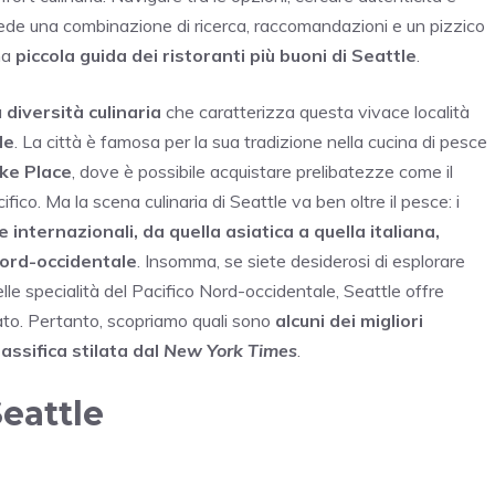
ede una combinazione di ricerca, raccomandazioni e un pizzico
na
piccola guida dei ristoranti più buoni di Seattle
.
a
diversità culinaria
che caratterizza questa vivace località
le
. La città è famosa per la sua tradizione nella cucina di pesce
ike Place
, dove è possibile acquistare prelibatezze come il
fico. Ma la scena culinaria di Seattle va ben oltre il pesce: i
e internazionali, da quella asiatica a quella italiana,
 nord-occidentale
. Insomma, se siete desiderosi di esplorare
lle specialità del Pacifico Nord-occidentale, Seattle offre
lato. Pertanto, scopriamo quali sono
alcuni dei migliori
assifica stilata dal
New York Times
.
Seattle