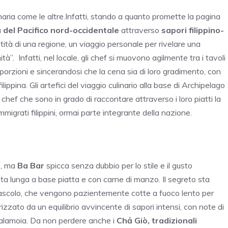
aria come le altre.Infatti, stando a quanto promette la pagina
 del Pacifico nord-occidentale
attraverso
sapori filippino-
ntità di una regione, un viaggio personale per rivelare una
à”. Infatti, nel locale, gli chef si muovono agilmente tra i tavoli
orzioni e sincerandosi che la cena sia di loro gradimento, con
ippina. Gli artefici del viaggio culinario alla base di Archipelago
i chef che sono in grado di raccontare attraverso i loro piatti la
migrati filippini, ormai parte integrante della nazione.
, ma
Ba Bar
spicca senza dubbio per lo stile e il gusto
ta lunga a base piatta e con carne di manzo. Il segreto sta
 al pascolo, che vengono pazientemente cotte a fuoco lento per
erizzato da un equilibrio avvincente di sapori intensi, con note di
 salamoia. Da non perdere anche i
Chả Giò, tradizionali