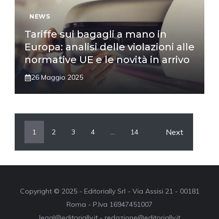
NEWS
Tariffe sui bagagli a mano in
Europa: analisi delle violazioni alle
normative UE e le novità in arrivo
26 Maggio 2025
Next
1
2
3
4
…
14
Copyright © 2025 - Editorially Srl - Via Assisi 21 - 00181
Roma - P.Iva 16947451007
legal@editorially.it - redazione@editorially.it