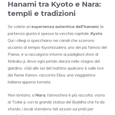
Hanami tra Kyoto e Nara:
templi e tradizioni
Se volete un’
esperienza autentica dell’hanami
, la
partenza giusta è spesso la vecchia capitale,
Kyoto
.
Qui i ciliegi si specchiano nei canali che scorrono
accanto al tempio Kiyomizudera, uno dei più famosi del
Paese, e si raccolgono intorno ai padiglioni d’oro di
Kinkaku-ji, dove ogni petalo danza nello stagno del
giardino. «Già alle sei del mattino qualcuno è sulle rive
del fiume Kamo», racconta Elisa, una viaggiatrice
italiana appena tornata.
Non lontano, a
Nara
, l’atmosfera è più raccolta: vicino
al Todai-ji, con la grande statua del Buddha che fa da
sfondo, i locali stendono teli azzurri sui prati per