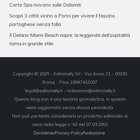
Corte Spa rivivono sulle Dolomiti
Scopri 3 città vicino a Porto per vivere il fascino
portoghese senza folla
Il Delano Miami Beach riapre: la leggenda dell’ospitalità
torna in grande stile
Copyright © 2025 - Editorially Srl - Via Assisi 21 - 00181
Roma - P.Iva 16947451007
legal@editorially.it - redazione@editorially.it
Questo blog non è una testata giornalistica, in quanto
viene aggiornato senza alcuna periodicità.
Non può pertanto considerarsi un prodotto editoriale ai
sensi della legge n. 62 del 07.03.2001
Disclaimer
Privacy Policy
Redazione