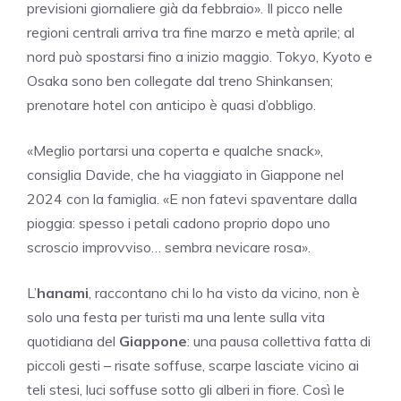
previsioni giornaliere già da febbraio». Il picco nelle
regioni centrali arriva tra fine marzo e metà aprile; al
nord può spostarsi fino a inizio maggio. Tokyo, Kyoto e
Osaka sono ben collegate dal treno Shinkansen;
prenotare hotel con anticipo è quasi d’obbligo.
«Meglio portarsi una coperta e qualche snack»,
consiglia Davide, che ha viaggiato in Giappone nel
2024 con la famiglia. «E non fatevi spaventare dalla
pioggia: spesso i petali cadono proprio dopo uno
scroscio improvviso… sembra nevicare rosa».
L’
hanami
, raccontano chi lo ha visto da vicino, non è
solo una festa per turisti ma una lente sulla vita
quotidiana del
Giappone
: una pausa collettiva fatta di
piccoli gesti – risate soffuse, scarpe lasciate vicino ai
teli stesi, luci soffuse sotto gli alberi in fiore. Così le