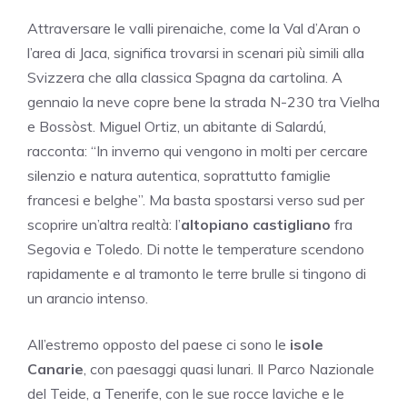
Attraversare le valli pirenaiche, come la Val d’Aran o
l’area di Jaca, significa trovarsi in scenari più simili alla
Svizzera che alla classica Spagna da cartolina. A
gennaio la neve copre bene la strada N-230 tra Vielha
e Bossòst. Miguel Ortiz, un abitante di Salardú,
racconta: “In inverno qui vengono in molti per cercare
silenzio e natura autentica, soprattutto famiglie
francesi e belghe”. Ma basta spostarsi verso sud per
scoprire un’altra realtà: l’
altopiano castigliano
fra
Segovia e Toledo. Di notte le temperature scendono
rapidamente e al tramonto le terre brulle si tingono di
un arancio intenso.
All’estremo opposto del paese ci sono le
isole
Canarie
, con paesaggi quasi lunari. Il Parco Nazionale
del Teide, a Tenerife, con le sue rocce laviche e le