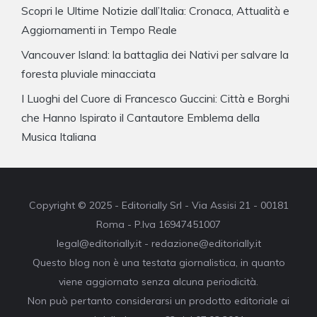
Scopri le Ultime Notizie dall’Italia: Cronaca, Attualità e
Aggiornamenti in Tempo Reale
Vancouver Island: la battaglia dei Nativi per salvare la
foresta pluviale minacciata
I Luoghi del Cuore di Francesco Guccini: Città e Borghi
che Hanno Ispirato il Cantautore Emblema della
Musica Italiana
Copyright © 2025 - Editorially Srl - Via Assisi 21 - 00181
Roma - P.Iva 16947451007
legal@editorially.it - redazione@editorially.it
Questo blog non è una testata giornalistica, in quanto
viene aggiornato senza alcuna periodicità.
Non può pertanto considerarsi un prodotto editoriale ai