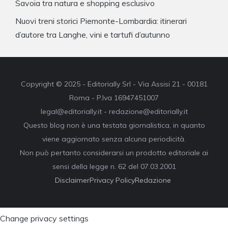
Savoia tra natura e shopping esclusivo
Nuovi treni storici Piemonte-Lombardia: itinerari
d’autore tra Langhe, vini e tartufi d’autunno
Copyright © 2025 - Editorially Srl - Via Assisi 21 - 00181
Roma - P.Iva 16947451007
legal@editorially.it - redazione@editorially.it
Questo blog non è una testata giornalistica, in quanto
viene aggiornato senza alcuna periodicità.
Non può pertanto considerarsi un prodotto editoriale ai
sensi della legge n. 62 del 07.03.2001
Disclaimer
Privacy Policy
Redazione
Change privacy settings