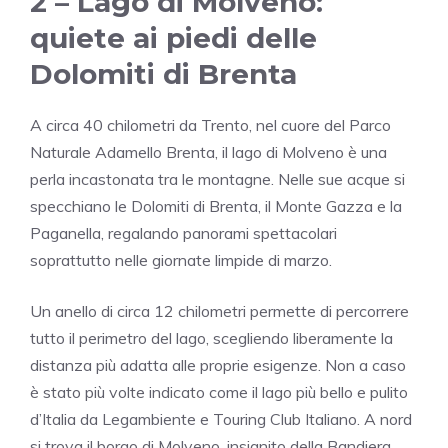
2 –
Lago di Molveno
:
quiete ai piedi delle
Dolomiti di Brenta
A circa 40 chilometri da Trento, nel cuore del
Parco
Naturale Adamello Brenta
, il lago di Molveno è una
perla incastonata tra le montagne. Nelle sue acque si
specchiano le
Dolomiti di Brenta
, il Monte Gazza e la
Paganella, regalando panorami spettacolari
soprattutto nelle giornate limpide di marzo.
Un anello di circa 12 chilometri permette di percorrere
tutto il perimetro del lago, scegliendo liberamente la
distanza più adatta alle proprie esigenze. Non a caso
è stato più volte indicato come il lago più bello e pulito
d’Italia da Legambiente e Touring Club Italiano. A nord
si trova il borgo di Molveno, insignito della Bandiera