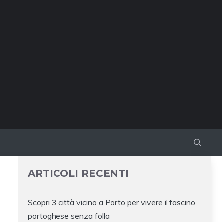
ARTICOLI RECENTI
Scopri 3 città vicino a Porto per vivere il fascino
portoghese senza folla