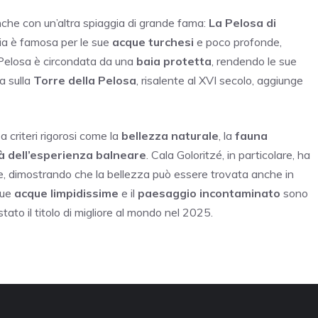
e anche con un’altra spiaggia di grande fama:
La Pelosa di
gia è famosa per le sue
acque turchesi
e poco profonde,
a Pelosa è circondata da una
baia protetta
, rendendo le sue
a sulla
Torre della Pelosa
, risalente al XVI secolo, aggiunge
a criteri rigorosi come la
bellezza naturale
, la
fauna
tà dell’esperienza balneare
. Cala Goloritzé, in particolare, ha
re, dimostrando che la bellezza può essere trovata anche in
sue
acque limpidissime
e il
paesaggio incontaminato
sono
tato il titolo di migliore al mondo nel 2025.