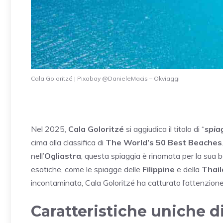
Cala Goloritzé | Pixabay @DanieleMacis – Okviaggi
Nel 2025,
Cala Goloritzé
si aggiudica il titolo di “
spia
cima alla classifica di
The World’s 50 Best Beaches
nell’
Ogliastra
, questa spiaggia è rinomata per la sua 
esotiche, come le spiagge delle
Filippine
e della
Thail
incontaminata, Cala Goloritzé ha catturato l’attenzione 
Caratteristiche uniche di