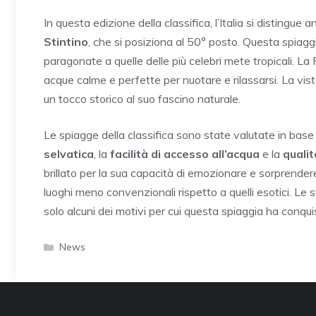
In questa edizione della classifica, l’Italia si distingu
Stintino
, che si posiziona al 50° posto. Questa spiag
paragonate a quelle delle più celebri mete tropicali. L
acque calme e perfette per nuotare e rilassarsi. La vist
un tocco storico al suo fascino naturale.
Le spiagge della classifica sono state valutate in base 
selvatica
, la
facilità di accesso all’acqua
e la
quali
brillato per la sua capacità di emozionare e sorprende
luoghi meno convenzionali rispetto a quelli esotici. Le 
solo alcuni dei motivi per cui questa spiaggia ha conquis
Categorie
News