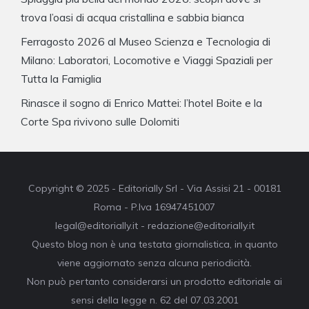
trova l’oasi di acqua cristallina e sabbia bianca
Ferragosto 2026 al Museo Scienza e Tecnologia di
Milano: Laboratori, Locomotive e Viaggi Spaziali per
Tutta la Famiglia
Rinasce il sogno di Enrico Mattei: l’hotel Boite e la
Corte Spa rivivono sulle Dolomiti
Copyright © 2025 - Editorially Srl - Via Assisi 21 - 00181
Roma - P.Iva 16947451007
legal@editorially.it - redazione@editorially.it
Questo blog non è una testata giornalistica, in quanto
viene aggiornato senza alcuna periodicità.
Non può pertanto considerarsi un prodotto editoriale ai
sensi della legge n. 62 del 07.03.2001