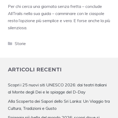
Per chi cerca una giornata senza fretta – conclude
AllTrails nella sua guida – camminare con le ciaspole
resta l’opzione più semplice e vera. E forse anche la più
silenziosa.
Categorie
Storie
ARTICOLI RECENTI
Scopri i 25 nuovi siti UNESCO 2026: dai teatri italiani
al Monte degli Dei e le spiagge del D-Day
Alla Scoperta dei Sapori dello Sri Lanka: Un Viaggio tra
Cultura, Tradizioni e Gusto
Spiaggia più bella del mondo 2026: scopri dove si