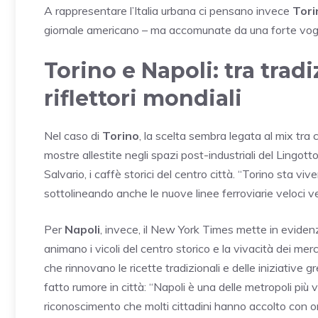
A rappresentare l’Italia urbana ci pensano invece
Tori
giornale americano – ma accomunate da una forte vogli
Torino e Napoli: tra tradi
riflettori mondiali
Nel caso di
Torino
, la scelta sembra legata al mix tra c
mostre allestite negli spazi post-industriali del Lingot
Salvario, i caffè storici del centro città. “Torino sta viv
sottolineando anche le nuove linee ferroviarie veloci v
Per
Napoli
, invece, il New York Times mette in evidenza 
animano i vicoli del centro storico e la vivacità dei merca
che rinnovano le ricette tradizionali e delle iniziative 
fatto rumore in città: “Napoli è una delle metropoli più 
riconoscimento che molti cittadini hanno accolto con or