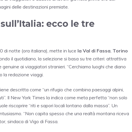
magini delle destinazioni premiate.
ll’Italia: ecco le tre
0 di notte (ora italiana), mette in luce
la Val di Fassa
,
Torino
o il quotidiano, la selezione si basa su tre criteri: attrattiva
nze genuine ai viaggiatori stranieri. “Cerchiamo luoghi che diano
to la redazione viaggi.
 viene descritta come “un rifugio che combina paesaggi alpini,
uti”. Il New York Times la indica come meta perfetta “non solo
ole riscoprire “riti e sapori locali lontano dalla massa”. Un
 entusiasmo. “Non capita spesso che una realtà montana riceva
r, sindaca di Vigo di Fassa.