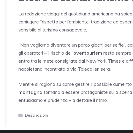
La redazione viaggi del quotidiano americano ha spiegat
coniugare “rispetto per l’ambiente, tradizione ed esperi
sensibile al turismo consapevole.
“Non vogliamo diventare un parco giochi per selfie”, c
gli operatori – il rischio dell’
overtourism
resta sempre di
entra tra le mete consigliate dal New York Times è diff
napoletana incontrata a via Toledo ieri sera.
Mentre si ragiona su come gestire il possibile aumento d
montagna
tornano a essere protagoniste sulla scena tu
entusiasmo e prudenza – a dettare il ritmo.
Categorie
Destinazioni