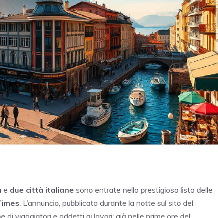
a
e
due città italiane
sono entrate nella prestigiosa lista delle
Times
. L’annuncio, pubblicato durante la notte sul sito del
di viaggiatori e addetti ai lavori: già nelle prime ore del