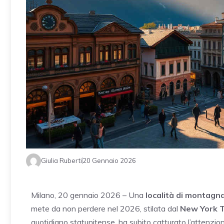
Giulia Ruberti
20 Gennaio 2026
Milano, 20 gennaio 2026 – Una
località di montagn
mete da non perdere nel 2026, stilata dal
New York 
quotidiano statunitense, ha subito catturato l’attenzione 