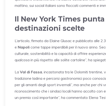
mattino, sui social italiani sono fioccati commenti e im
Il New York Times punta su
destinazioni scelte
L’articolo, firmato da Elaine Glusac e pubblicato alle 2.3
e
Napoli
come tappe imperdibili per il nuovo anno. Second
culturale, sostenibilità e la capacità di offrire esperie
qualcosa in più rispetto alle solite cartoline”, ha spiega
La
Val di Fassa
, incastonata tra le Dolomiti trentine,
tradizione ladina e percorsi gastronomici poco conosci
per gli amanti degli sport invernali”, ma anche per chi vu
riconoscimento che i sindaci locali hanno accolto con
un premio così importante”, ha commentato Elena Testo