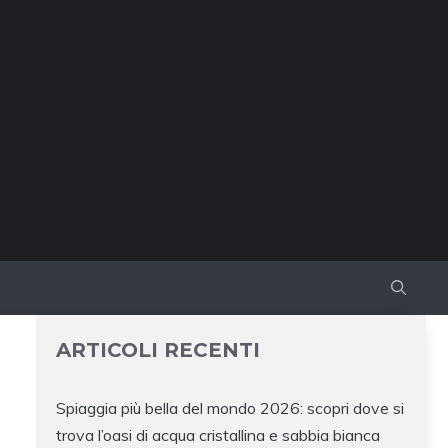
ARTICOLI RECENTI
Spiaggia più bella del mondo 2026: scopri dove si
trova l’oasi di acqua cristallina e sabbia bianca