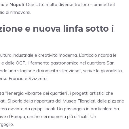
no
e
Napoli
. Due città molto diverse tra loro – ammette il
a di rinnovarsi.
zione e nuova linfa sotto i
ultura industriale e creatività moderna. L’articolo ricorda le
to e delle OGR, il fermento gastronomico nel quartiere San
endo una stagione di rinascita silenziosa”, scrive la giornalista,
erso Francia e Svizzera.
“l’energia vibrante dei quartieri”, i progetti artistici che
ti. Si parla della riapertura del Museo Filangieri, delle pizzerie
green avviate da gruppi locali. Un passaggio in particolare ha
vive d’Europa, anche nei momenti più difficili”. Un
goglio.