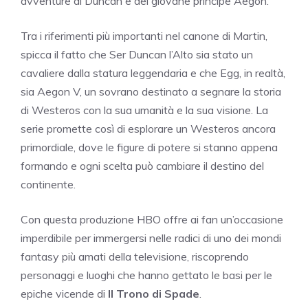
avventure di Duncan e del giovane principe Aegon.
Tra i riferimenti più importanti nel canone di Martin,
spicca il fatto che Ser Duncan l’Alto sia stato un
cavaliere dalla statura leggendaria e che Egg, in realtà,
sia Aegon V, un sovrano destinato a segnare la storia
di Westeros con la sua umanità e la sua visione. La
serie promette così di esplorare un Westeros ancora
primordiale, dove le figure di potere si stanno appena
formando e ogni scelta può cambiare il destino del
continente.
Con questa produzione HBO offre ai fan un’occasione
imperdibile per immergersi nelle radici di uno dei mondi
fantasy più amati della televisione, riscoprendo
personaggi e luoghi che hanno gettato le basi per le
epiche vicende di
Il Trono di Spade
.